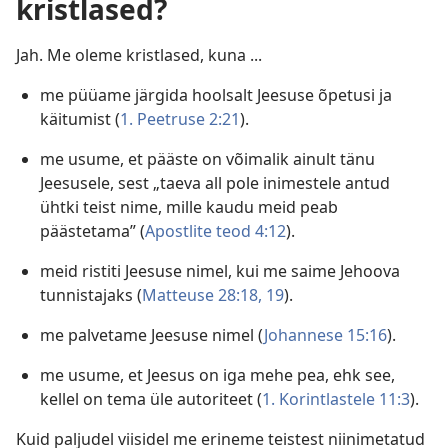
kristlased?
Jah. Me oleme kristlased, kuna ...
me püüame järgida hoolsalt Jeesuse õpetusi ja
käitumist (
1. Peetruse 2:21
).
me usume, et pääste on võimalik ainult tänu
Jeesusele, sest „taeva all pole inimestele antud
ühtki teist nime, mille kaudu meid peab
päästetama” (
Apostlite teod 4:12
).
meid ristiti Jeesuse nimel, kui me saime Jehoova
tunnistajaks (
Matteuse 28:18, 19
).
me palvetame Jeesuse nimel (
Johannese 15:16
).
me usume, et Jeesus on iga mehe pea, ehk see,
kellel on tema üle autoriteet (
1. Korintlastele 11:3
).
Kuid paljudel viisidel me erineme teistest niinimetatud