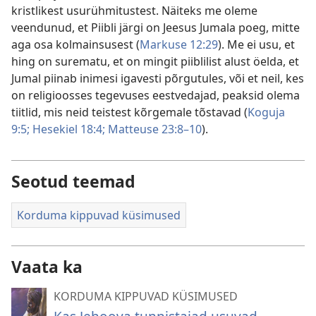
kristlikest usurühmitustest. Näiteks me oleme
veendunud, et Piibli järgi on Jeesus Jumala poeg, mitte
aga osa kolmainsusest (
Markuse 12:29
). Me ei usu, et
hing on surematu, et on mingit piiblilist alust öelda, et
Jumal piinab inimesi igavesti põrgutules, või et neil, kes
on religioosses tegevuses eestvedajad, peaksid olema
tiitlid, mis neid teistest kõrgemale tõstavad (
Koguja
9:5;
Hesekiel 18:4;
Matteuse 23:8–10
).
Seotud teemad
Korduma kippuvad küsimused
Vaata ka
KORDUMA KIPPUVAD KÜSIMUSED