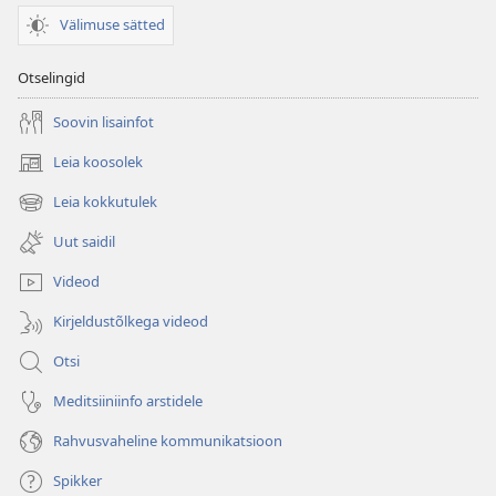
Välimuse sätted
Otselingid
Soovin lisainfot
Leia koosolek
(avab
uue
Leia kokkutulek
(avab
akna)
uue
Uut saidil
akna)
Videod
Kirjeldustõlkega videod
Otsi
Meditsiiniinfo arstidele
Rahvusvaheline kommunikatsioon
Spikker