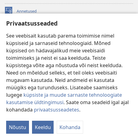
Annetused
(avab
uue
Privaatsusseaded
akna)
Vahitorni VEEBIRAAMATUKOGU
(avab
See veebisait kasutab parema toimimise nimel
uue
®
JW Hub
küpsiseid ja sarnaseid tehnoloogiaid. Mõned
akna)
(avab
küpsised on hädavajalikud meie veebisaidi
uue
®
JW Library
akna)
toimimiseks ja neist ei saa keelduda. Teiste
küpsistega võite aga nõustuda või neist keelduda.
Watchtower Library
Need on mõeldud selleks, et teil oleks veebisaiti
mugavam kasutada. Neid andmeid ei kasutata
müügiks ega turunduseks. Lisateabe saamiseks
lugege
küpsiste ja muude sarnaste tehnoloogiate
kasutamise üldtingimusi
. Saate oma seadeid igal ajal
Copyright
© 2026 Watch Tower Bible and Tract Society of Pennsylvania.
KASUTUSTINGIMUSED
|
ANDMEKAITSETINGIMUSED
|
kohandada
privaatsusseadetes
.
PRIVAATSUSSEADED
Nõustu
Keeldu
Kohanda