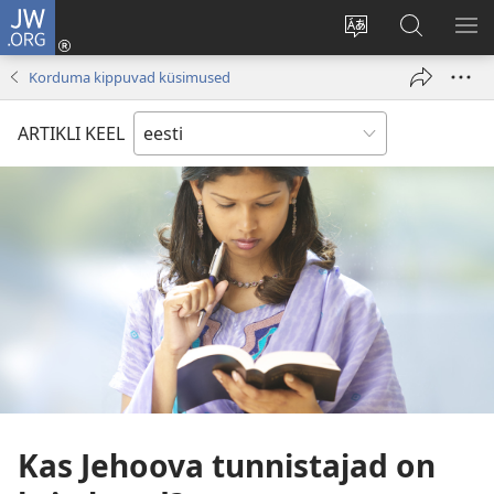
JW.ORG
Logi
sisse
Muuda
Otsi
NÄ
(avab
veebisaidi
saidilt
ME
Korduma kippuvad küsimused
uue
keelt
JW.ORG
akna)
ARTIKLI KEEL
Kas Jehoova tunnistajad on