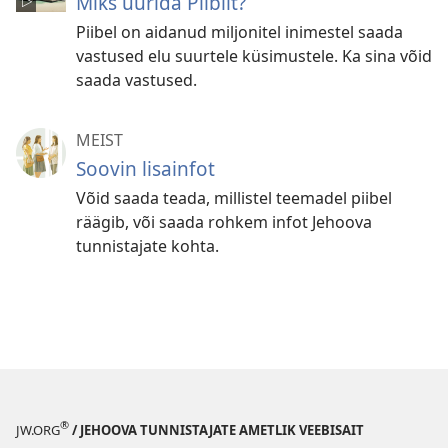
Miks uurida Piiblit?
Piibel on aidanud miljonitel inimestel saada
vastused elu suurtele küsimustele. Ka sina võid
saada vastused.
MEIST
Soovin lisainfot
Võid saada teada, millistel teemadel piibel
räägib, või saada rohkem infot Jehoova
tunnistajate kohta.
®
JW.ORG
/ JEHOOVA TUNNISTAJATE AMETLIK VEEBISAIT