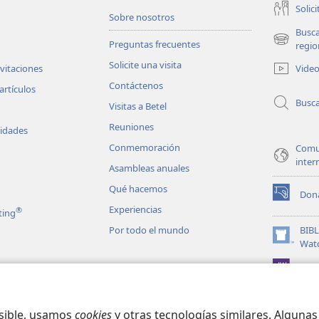
Solici
Sobre nosotros
Busc
Preguntas frecuentes
(abre
regio
una
Solicite una visita
Vide
nvitaciones
nueva
Contáctenos
ventana)
artículos
Busc
Visitas a Betel
Reuniones
vidades
Conmemoración
Comu
inter
Asambleas anuales
Qué hacemos
Don
(abre
Experiencias
®
ting
una
nueva
Por todo el mundo
BIB
ventana)
(abre
Wat
una
JW L
nueva
les en audio
ventana)
matizadas de la
osible, usamos
cookies
y otras tecnologías similares. Alguna