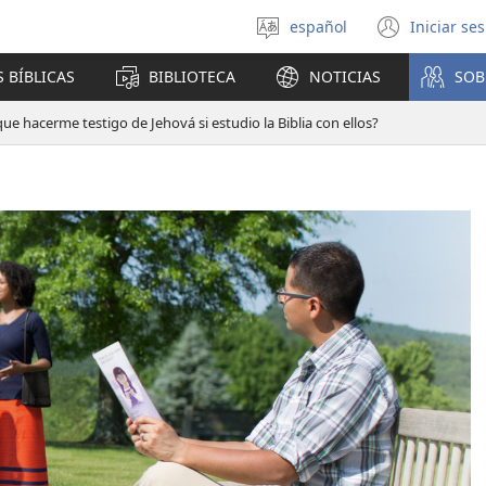
español
Iniciar se
Seleccionar
(abre
idioma
una
 BÍBLICAS
BIBLIOTECA
NOTICIAS
SOB
nuev
venta
ue hacerme testigo de Jehová si estudio la Biblia con ellos?