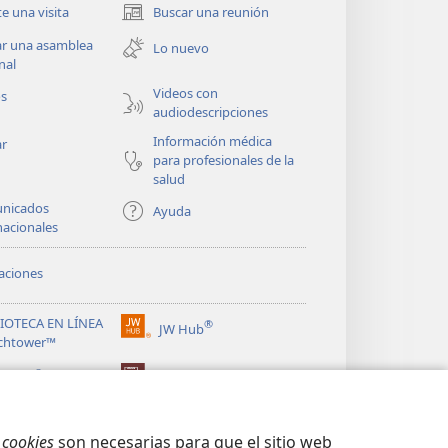
te una visita
Buscar una reunión
(abre
una
ar una asamblea
Lo nuevo
nueva
nal
ventana)
Videos con
os
audiodescripciones
Información médica
ar
para profesionales de la
salud
nicados
Ayuda
nacionales
aciones
LIOTECA EN LÍNEA
®
JW Hub
(abre
chtower™
una
®
nueva
ibrary
Watchtower Library
ventana)
s
cookies
son necesarias para que el sitio web