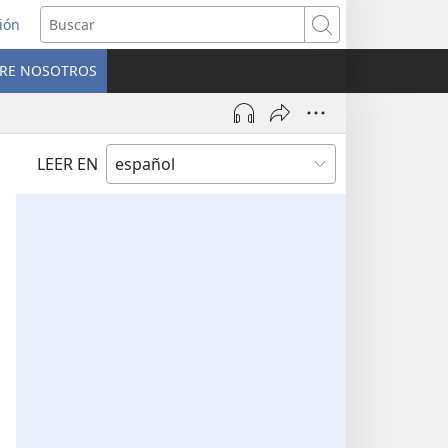
sión
Buscar
RE NOSOTROS
a
na)
LEER EN