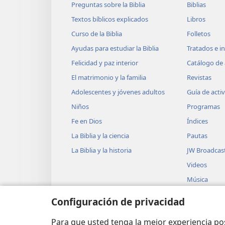
Preguntas sobre la Biblia
Biblias
Textos bíblicos explicados
Libros
Curso de la Biblia
Folletos
Ayudas para estudiar la Biblia
Tratados e i
Felicidad y paz interior
Catálogo de 
El matrimonio y la familia
Revistas
Adolescentes y jóvenes adultos
Guía de acti
Niños
Programas
Fe en Dios
Índices
La Biblia y la ciencia
Pautas
La Biblia y la historia
JW Broadcas
Videos
Música
Obras teatra
Configuración de privacidad
Lecturas dra
Biblia
Para que usted tenga la mejor experiencia p