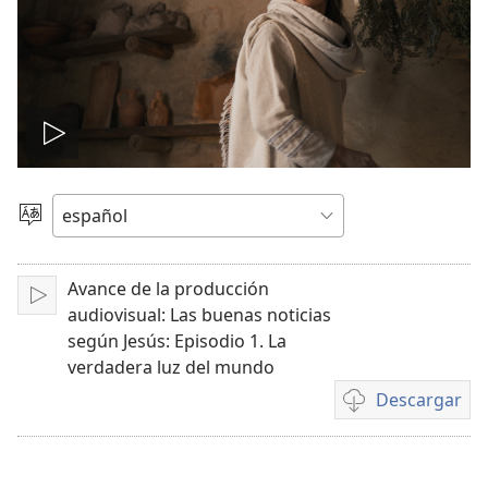
Reproducir
video
Elegir
idioma
Avance de la producción
Reproducir
audiovisual: Las buenas noticias
según Jesús: Episodio 1. La
verdadera luz del mundo
Descargar
Opciones
de
descarga