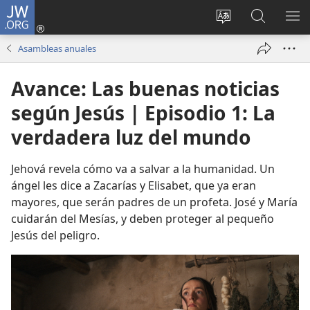
JW.ORG
Iniciar
sesión
Cambiar
Búsqueda
MO
(abre
idioma
en
ME
Asambleas anuales
una
del sitio
jw.org
nueva
Avance: Las buenas noticias
ventana)
según Jesús | Episodio 1: La
verdadera luz del mundo
Jehová revela cómo va a salvar a la humanidad. Un
ángel les dice a Zacarías y Elisabet, que ya eran
mayores, que serán padres de un profeta. José y María
cuidarán del Mesías, y deben proteger al pequeño
Jesús del peligro.