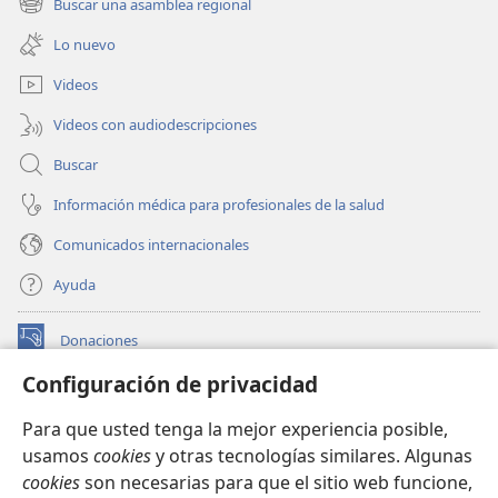
Buscar una asamblea regional
(abre
nueva
una
ventana)
Lo nuevo
nueva
ventana)
Videos
Videos con audiodescripciones
Buscar
Información médica para profesionales de la salud
Comunicados internacionales
Ayuda
Donaciones
(abre
una
Configuración de privacidad
nueva
BIBLIOTECA EN LÍNEA Watchtower™
(abre
ventana)
Para que usted tenga la mejor experiencia posible,
una
®
JW Hub
usamos
cookies
y otras tecnologías similares. Algunas
nueva
(abre
ventana)
cookies
son necesarias para que el sitio web funcione,
una
®