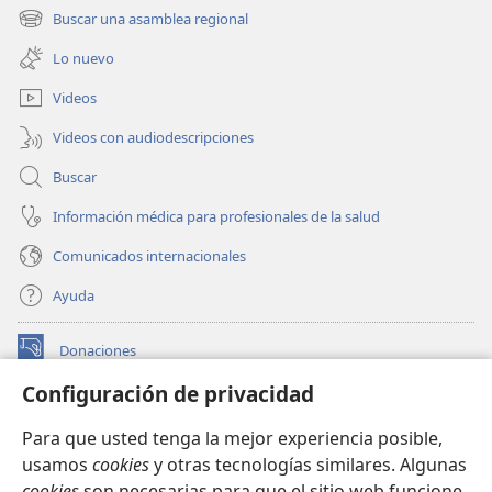
una
Buscar una asamblea regional
(abre
nueva
una
ventana)
Lo nuevo
nueva
ventana)
Videos
Videos con audiodescripciones
Buscar
Información médica para profesionales de la salud
Comunicados internacionales
Ayuda
Donaciones
(abre
una
Configuración de privacidad
nueva
BIBLIOTECA EN LÍNEA Watchtower™
(abre
ventana)
Para que usted tenga la mejor experiencia posible,
una
®
JW Hub
usamos
cookies
y otras tecnologías similares. Algunas
nueva
(abre
ventana)
cookies
son necesarias para que el sitio web funcione,
una