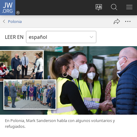
JW.ORG
Iniciar
sesión
Cambiar
Búsqueda
MO
(abre
idioma
en
ME
Polonia
una
del sitio
jw.org
nueva
LEER EN
ventana)
En Polonia, Mark Sanderson habla con algunos voluntarios y
refugiados.