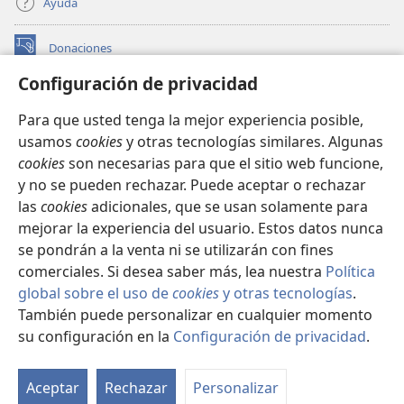
Ayuda
Donaciones
(abre
una
Configuración de privacidad
nueva
BIBLIOTECA EN LÍNEA Watchtower™
(abre
ventana)
Para que usted tenga la mejor experiencia posible,
una
®
JW Hub
usamos
cookies
y otras tecnologías similares. Algunas
nueva
(abre
ventana)
cookies
son necesarias para que el sitio web funcione,
una
®
JW Library
nueva
y no se pueden rechazar. Puede aceptar o rechazar
ventana)
las
cookies
adicionales, que se usan solamente para
Watchtower Library
mejorar la experiencia del usuario. Estos datos nunca
se pondrán a la venta ni se utilizarán con fines
comerciales. Si desea saber más, lea nuestra
Política
global sobre el uso de
cookies
y otras tecnologías
.
Copyright
© 2026 Watch Tower Bible and Tract Society of Pennsylvania.
También puede personalizar en cualquier momento
CONDICIONES DE USO
|
POLÍTICA DE PRIVACIDAD
|
su configuración en la
Configuración de privacidad
.
CONFIGURACIÓN DE PRIVACIDAD
Aceptar
Rechazar
Personalizar