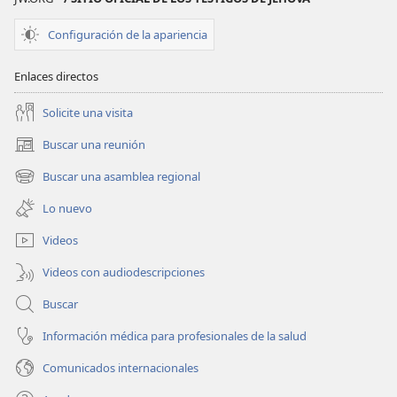
Configuración de la apariencia
Enlaces directos
Solicite una visita
Buscar una reunión
(abre
una
Buscar una asamblea regional
(abre
nueva
una
ventana)
Lo nuevo
nueva
ventana)
Videos
Videos con audiodescripciones
Buscar
Información médica para profesionales de la salud
Comunicados internacionales