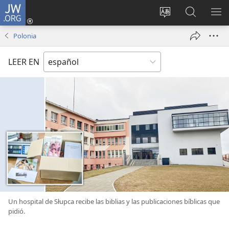
JW.ORG
Iniciar
sesión
Cambiar
Búsqueda
MO
(abre
idioma
en
ME
Polonia
una
del sitio
jw.org
nueva
LEER EN
ventana)
Un hospital de Słupca recibe las biblias y las publicaciones bíblicas que
pidió.