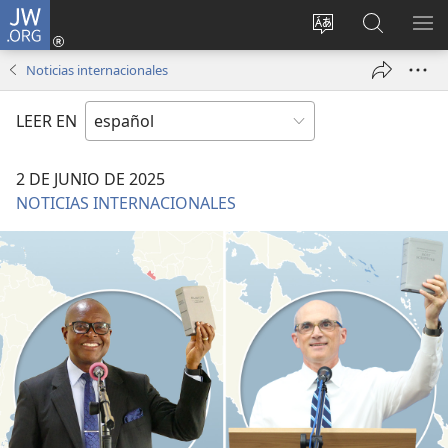
JW.ORG
Iniciar
sesión
Cambiar
Búsqueda
MO
(abre
idioma
en
ME
Noticias internacionales
una
del sitio
jw.org
nueva
LEER EN
ventana)
2 DE JUNIO DE 2025
NOTICIAS INTERNACIONALES