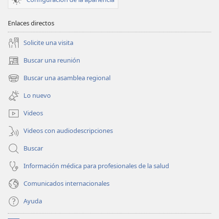
Enlaces directos
Solicite una visita
Buscar una reunión
(abre
una
Buscar una asamblea regional
(abre
nueva
una
ventana)
Lo nuevo
nueva
ventana)
Videos
Videos con audiodescripciones
Buscar
Información médica para profesionales de la salud
Comunicados internacionales
Ayuda