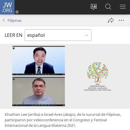
JW.ORG
Iniciar
sesión
Cambiar
Búsqueda
MO
(abre
idioma
en
ME
Filipinas
una
del sitio
jw.org
nueva
LEER EN
ventana)
Elnathan Lee (arriba) e Israel Aves (abajo), de la sucursal de Filipinas,
participaron por videoconferencia en el Congreso y Festival
Internacional de la Lengua Materna 2021.