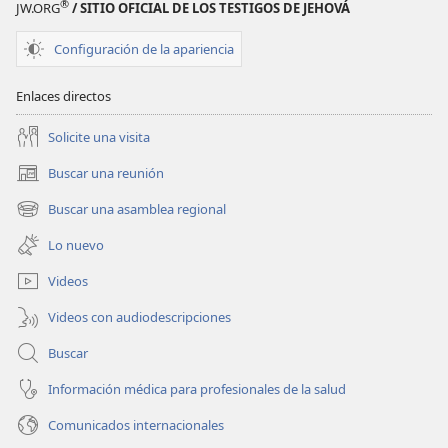
®
JW.ORG
/ SITIO OFICIAL DE LOS TESTIGOS DE JEHOVÁ
Configuración de la apariencia
Enlaces directos
Solicite una visita
Buscar una reunión
(abre
una
Buscar una asamblea regional
(abre
nueva
una
ventana)
Lo nuevo
nueva
ventana)
Videos
Videos con audiodescripciones
Buscar
Información médica para profesionales de la salud
Comunicados internacionales