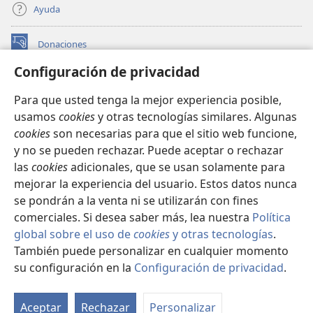
Ayuda
Donaciones
(abre
una
Configuración de privacidad
nueva
BIBLIOTECA EN LÍNEA Watchtower™
(abre
ventana)
Para que usted tenga la mejor experiencia posible,
una
®
JW Hub
usamos
cookies
y otras tecnologías similares. Algunas
nueva
(abre
ventana)
cookies
son necesarias para que el sitio web funcione,
una
®
JW Library
nueva
y no se pueden rechazar. Puede aceptar o rechazar
ventana)
las
cookies
adicionales, que se usan solamente para
Watchtower Library
mejorar la experiencia del usuario. Estos datos nunca
se pondrán a la venta ni se utilizarán con fines
comerciales. Si desea saber más, lea nuestra
Política
global sobre el uso de
cookies
y otras tecnologías
.
Copyright
© 2026 Watch Tower Bible and Tract Society of Pennsylvania.
También puede personalizar en cualquier momento
CONDICIONES DE USO
|
POLÍTICA DE PRIVACIDAD
|
su configuración en la
Configuración de privacidad
.
CONFIGURACIÓN DE PRIVACIDAD
Aceptar
Rechazar
Personalizar