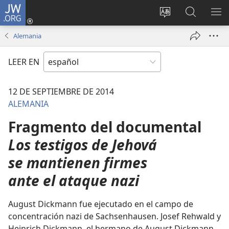
JW.ORG
Iniciar
sesión
Cambiar
Búsqueda
MO
(abre
idioma
en
ME
Alemania
una
del sitio
jw.org
nueva
LEER EN
ventana)
12 DE SEPTIEMBRE DE 2014
ALEMANIA
Fragmento del documental
Los testigos de Jehová
se mantienen firmes
ante el ataque nazi
August Dickmann fue ejecutado en el campo de
concentración nazi de Sachsenhausen. Josef Rehwald y
Heinrich Dickmann, el hermano de August Dickmann,