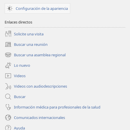
Configuración de la apariencia
Enlaces directos
Solicite una visita
Buscar una reunión
(abre
una
Buscar una asamblea regional
(abre
nueva
una
ventana)
Lo nuevo
nueva
ventana)
Videos
Videos con audiodescripciones
Buscar
Información médica para profesionales de la salud
Comunicados internacionales
Ayuda