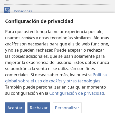
Donaciones
(abre
una
Configuración de privacidad
nueva
BIBLIOTECA EN LÍNEA Watchtower™
(abre
ventana)
Para que usted tenga la mejor experiencia posible,
una
®
JW Hub
usamos
cookies
y otras tecnologías similares. Algunas
nueva
(abre
ventana)
cookies
son necesarias para que el sitio web funcione,
una
®
JW Library
nueva
y no se pueden rechazar. Puede aceptar o rechazar
ventana)
las
cookies
adicionales, que se usan solamente para
Watchtower Library
mejorar la experiencia del usuario. Estos datos nunca
se pondrán a la venta ni se utilizarán con fines
comerciales. Si desea saber más, lea nuestra
Política
global sobre el uso de
cookies
y otras tecnologías
.
Copyright
© 2026 Watch Tower Bible and Tract Society of Pennsylvania.
También puede personalizar en cualquier momento
CONDICIONES DE USO
|
POLÍTICA DE PRIVACIDAD
|
su configuración en la
Configuración de privacidad
.
CONFIGURACIÓN DE PRIVACIDAD
Aceptar
Rechazar
Personalizar