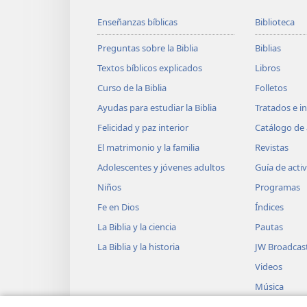
Enseñanzas bíblicas
Biblioteca
Preguntas sobre la Biblia
Biblias
Textos bíblicos explicados
Libros
Curso de la Biblia
Folletos
Ayudas para estudiar la Biblia
Tratados e i
Felicidad y paz interior
Catálogo de 
El matrimonio y la familia
Revistas
Adolescentes y jóvenes adultos
Guía de acti
Niños
Programas
Fe en Dios
Índices
La Biblia y la ciencia
Pautas
La Biblia y la historia
JW Broadcas
Videos
Música
Obras teatra