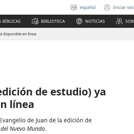
español
Iniciar se
Seleccionar
(abre
idioma
una
 BÍBLICAS
BIBLIOTECA
NOTICIAS
SOB
nuev
venta
tá disponible en línea
(edición de estudio) ya
n línea
 Evangelio de Juan de la edición de
n del Nuevo Mundo
.