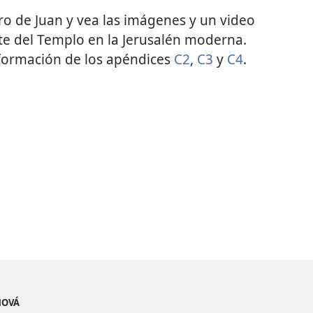
bro de Juan y vea las imágenes y un video
te del Templo en la Jerusalén moderna.
nformación de los apéndices
C2
,
C3
y
C4
.
EHOVÁ