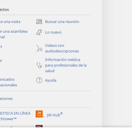
rectos
te una visita
Buscar una reunión
(abre
una
ar una asamblea
Lo nuevo
nueva
nal
ventana)
Videos con
os
audiodescripciones
Información médica
ar
para profesionales de la
salud
nicados
Ayuda
nacionales
aciones
LIOTECA EN LÍNEA
®
JW Hub
(abre
chtower™
una
®
nueva
ibrary
Watchtower Library