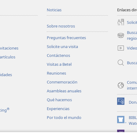
Noticias
Enlaces di
Solici
Sobre nosotros
Busc
Preguntas frecuentes
(abre
regio
una
Solicite una visita
Vide
nvitaciones
nueva
Contáctenos
ventana)
artículos
Busc
Visitas a Betel
Reuniones
vidades
Conmemoración
Comu
inter
Asambleas anuales
Qué hacemos
Don
(abre
Experiencias
®
ting
una
nueva
Por todo el mundo
BIB
ventana)
(abre
Wat
una
JW L
nueva
les en audio