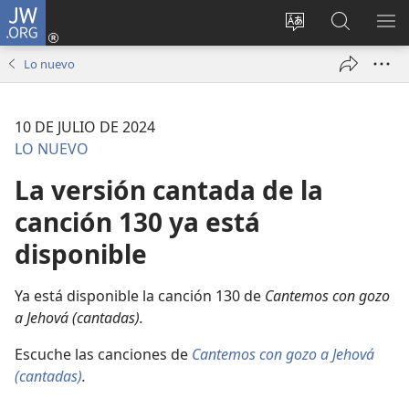
JW.ORG
Iniciar
sesión
Cambiar
Búsqueda
MO
(abre
idioma
en
ME
Lo nuevo
una
del sitio
jw.org
nueva
ventana)
10 DE JULIO DE 2024
LO NUEVO
La versión cantada de la
canción 130 ya está
disponible
Ya está disponible la canción 130 de
Cantemos con gozo
a Jehová (cantadas).
Escuche las canciones de
Cantemos con gozo a Jehová
(cantadas)
.