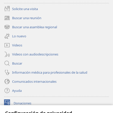
Solicite una visita
Buscar una reunión
(abre
una
Buscar una asamblea regional
(abre
nueva
una
ventana)
Lo nuevo
nueva
ventana)
Videos
Videos con audiodescripciones
Buscar
Información médica para profesionales de la salud
Comunicados internacionales
Ayuda
Donaciones
(abre
una