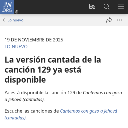
JW.ORG
Iniciar
sesión
Cambiar
Búsqueda
MO
(abre
idioma
en
ME
Lo nuevo
una
del sitio
jw.org
nueva
ventana)
19 DE NOVIEMBRE DE 2025
LO NUEVO
La versión cantada de la
canción 129 ya está
disponible
Ya está disponible la canción 129 de
Cantemos con gozo
a Jehová (cantadas).
Escuche las canciones de
Cantemos con gozo a Jehová
(cantadas)
.