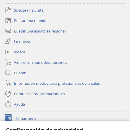
Solicite una visita
Buscar una reunión
(abre
una
Buscar una asamblea regional
(abre
nueva
una
ventana)
Lo nuevo
nueva
ventana)
Videos
Videos con audiodescripciones
Buscar
Información médica para profesionales de la salud
Comunicados internacionales
Ayuda
Donaciones
(abre
una