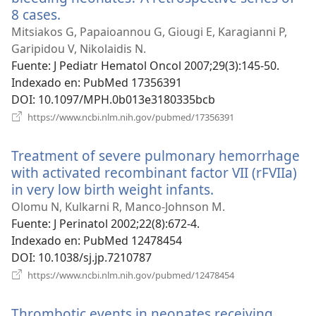
8 cases.
(abre
una
Mitsiakos G, Papaioannou G, Giougi E, Karagianni P,
nueva
Garipidou V, Nikolaidis N.
ventana)
Fuente
‎: J Pediatr Hematol Oncol 2007;29(3):145-50.
Indexado en
‎: PubMed 17356391
DOI
‎: 10.1097/MPH.0b013e3180335bcb
(abre
https://www.ncbi.nlm.nih.gov/pubmed/17356391
una
nueva
Treatment of severe pulmonary hemorrhage
ventana)
with activated recombinant factor VII (rFVIIa)
in very low birth weight infants.
(abre
una
Olomu N, Kulkarni R, Manco-Johnson M.
nueva
Fuente
‎: J Perinatol 2002;22(8):672-4.
ventana)
Indexado en
‎: PubMed 12478454
DOI
‎: 10.1038/sj.jp.7210787
(abre
https://www.ncbi.nlm.nih.gov/pubmed/12478454
una
nueva
Thrombotic events in neonates receiving
ventana)