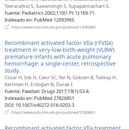
nueva
Teeraratkul S, Suwansingh S, Supapannachart S.
ventana)
Fuente
‎: Pediatrics 2002;110(1 Pt 1):169-71.
Indexado en
‎: PubMed 12093965
(abre
https://www.ncbi.nlm.nih.gov/pubmed/12093965
una
nueva
Recombinant activated factor VIIa (rFVIIa)
ventana)
treatment in very-low-birth-weight (VLBW)
premature infants with acute pulmonary
hemorrhage: a single-center, retrospective
study.
(abre
una
Cosar H, Isik H, Cakır SC, Yar N, Goksen B, Tokbay H,
nueva
Kertmen H, Erdoğan N, Durak I.
ventana)
Fuente
‎: Paediatr Drugs 2017;19(1):53-8.
Indexado en
‎: PubMed 27826851
DOI
‎: 10.1007/s40272-016-0203-3
(abre
https://www.ncbi.nlm.nih.gov/pubmed/27826851
una
nueva
Recombinant activated factor VIIa treatment
ventana)