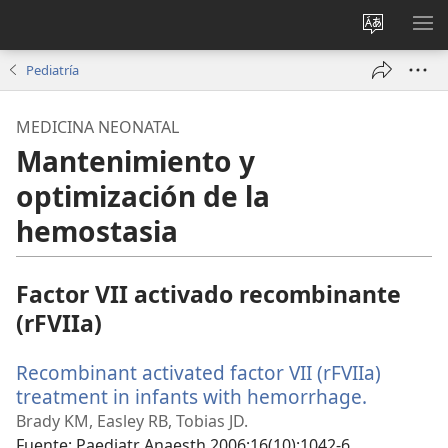
Cambiar
MO
idioma
ME
Pediatría
del sitio
MEDICINA NEONATAL
Mantenimiento y
optimización de la
hemostasia
Factor VII activado recombinante
(rFVIIa)
Recombinant activated factor VII (rFVIIa)
treatment in infants with hemorrhage.
(abre
una
Brady KM, Easley RB, Tobias JD.
nueva
Fuente
‎: Paediatr Anaesth 2006;16(10):1042-6.