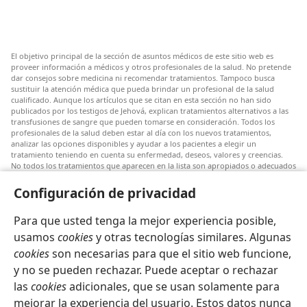
El objetivo principal de la sección de asuntos médicos de este sitio web es
proveer información a médicos y otros profesionales de la salud. No pretende
dar consejos sobre medicina ni recomendar tratamientos. Tampoco busca
sustituir la atención médica que pueda brindar un profesional de la salud
cualificado. Aunque los artículos que se citan en esta sección no han sido
publicados por los testigos de Jehová, explican tratamientos alternativos a las
transfusiones de sangre que pueden tomarse en consideración. Todos los
profesionales de la salud deben estar al día con los nuevos tratamientos,
analizar las opciones disponibles y ayudar a los pacientes a elegir un
tratamiento teniendo en cuenta su enfermedad, deseos, valores y creencias.
No todos los tratamientos que aparecen en la lista son apropiados o adecuados
para todos los pacientes.
Configuración de privacidad
Al paciente: Si tiene dudas sobre una dolencia o un tratamiento, siga los
consejos de un médico o profesional de la salud. Vaya al médico si sospecha
que tiene una enfermedad.
Para que usted tenga la mejor experiencia posible,
usamos
cookies
y otras tecnologías similares. Algunas
El uso de este sitio está regido por sus propios
Términos y Condiciones de Uso
.
cookies
son necesarias para que el sitio web funcione,
y no se pueden rechazar. Puede aceptar o rechazar
las
cookies
adicionales, que se usan solamente para
Configuración de la apariencia
mejorar la experiencia del usuario. Estos datos nunca