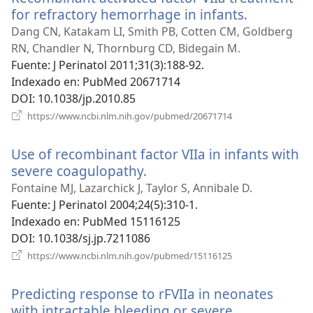
for refractory hemorrhage in infants.
(abre
una
Dang CN, Katakam LI, Smith PB, Cotten CM, Goldberg
nueva
RN, Chandler N, Thornburg CD, Bidegain M.
ventana)
Fuente
‎: J Perinatol 2011;31(3):188-92.
Indexado en
‎: PubMed 20671714
DOI
‎: 10.1038/jp.2010.85
(abre
https://www.ncbi.nlm.nih.gov/pubmed/20671714
una
nueva
Use of recombinant factor VIIa in infants with
ventana)
severe coagulopathy.
(abre
una
Fontaine MJ, Lazarchick J, Taylor S, Annibale D.
nueva
Fuente
‎: J Perinatol 2004;24(5):310-1.
ventana)
Indexado en
‎: PubMed 15116125
DOI
‎: 10.1038/sj.jp.7211086
(abre
https://www.ncbi.nlm.nih.gov/pubmed/15116125
una
nueva
Predicting response to rFVIIa in neonates
ventana)
with intractable bleeding or severe