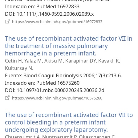
ventana)
Indexado en
‎: PubMed 16972833
DOI
‎: 10.1111/j.1460-9592.2006.02039.x
(abre
https://www.ncbi.nlm.nih.gov/pubmed/16972833
una
nueva
The use of recombinant activated factor VII in
ventana)
the treatment of massive pulmonary
hemorrhage in a preterm infant.
(abre
una
Cetin H, Yalaz M, Akisu M, Karapinar DY, Kavakli K,
nueva
Kultursay N.
ventana)
Fuente
‎: Blood Coagul Fibrinolysis 2006;17(3):213-6.
Indexado en
‎: PubMed 16575260
DOI
‎: 10.1097/01.mbc.0000220245.20036.2d
(abre
https://www.ncbi.nlm.nih.gov/pubmed/16575260
una
nueva
The use of recombinant activated factor VII to
ventana)
control bleeding in a preterm infant
undergoing exploratory laparotomy.
(abre
una
Chuansumrit A, Nuntnarumit P, Okascharoen C,