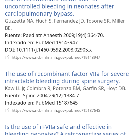
uncontrolled bleeding in neonates after
cardiopulmonary bypass.
(abre
una
Guzzetta NA, Huch S, Fernandez JD, Tosone SR, Miller
nueva
BE.
ventana)
Fuente
‎: Paediatr Anaesth 2009;19(4):364-70.
Indexado en
‎: PubMed 19143947
DOI
‎: 10.1111/j.1460-9592.2008.02905.x
(abre
https://www.ncbi.nlm.nih.gov/pubmed/19143947
una
nueva
The use of recombinant factor VIIa for severe
ventana)
intractable bleeding during spine surgery.
(abre
una
Kaw LL Jr, Coimbra R, Potenza BM, Garfin SR, Hoyt DB.
nuev
Fuente
‎: Spine 2004;29(12):1384-7.
venta
Indexado en
‎: PubMed 15187645
(abre
https://www.ncbi.nlm.nih.gov/pubmed/15187645
una
nueva
Is the use of rFVIIa safe and effective in
ventana)
bleeding neonates? A retrospective series of