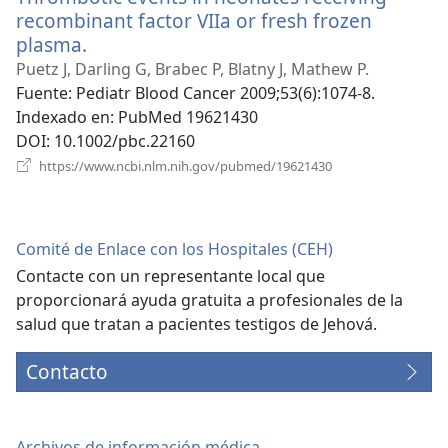
recombinant factor VIIa or fresh frozen
plasma.
(abre
una
Puetz J, Darling G, Brabec P, Blatny J, Mathew P.
nueva
Fuente
‎: Pediatr Blood Cancer 2009;53(6):1074-8.
ventana)
Indexado en
‎: PubMed 19621430
DOI
‎: 10.1002/pbc.22160
(abre
https://www.ncbi.nlm.nih.gov/pubmed/19621430
una
nueva
ventana)
Comité de Enlace con los Hospitales (CEH)
Contacte con un representante local que
proporcionará ayuda gratuita a profesionales de la
salud que tratan a pacientes testigos de Jehová.
Contacto
Archivos de información médica