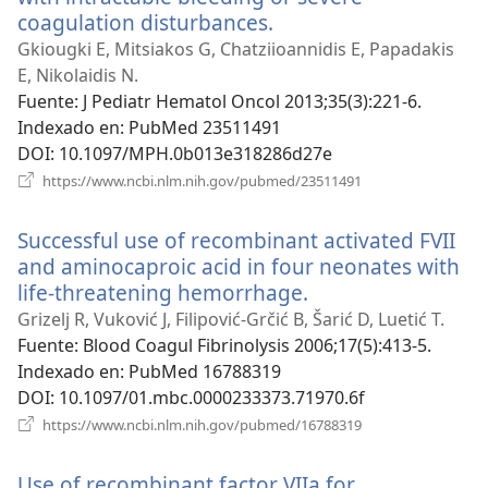
coagulation disturbances.
(abre
una
Gkiougki E, Mitsiakos G, Chatziioannidis E, Papadakis
nueva
E, Nikolaidis N.
ventana)
Fuente
‎: J Pediatr Hematol Oncol 2013;35(3):221-6.
Indexado en
‎: PubMed 23511491
DOI
‎: 10.1097/MPH.0b013e318286d27e
(abre
https://www.ncbi.nlm.nih.gov/pubmed/23511491
una
nueva
Successful use of recombinant activated FVII
ventana)
and aminocaproic acid in four neonates with
life-threatening hemorrhage.
(abre
una
Grizelj R, Vuković J, Filipović-Grčić B, Šarić D, Luetić T.
nueva
Fuente
‎: Blood Coagul Fibrinolysis 2006;17(5):413-5.
ventana)
Indexado en
‎: PubMed 16788319
DOI
‎: 10.1097/01.mbc.0000233373.71970.6f
(abre
https://www.ncbi.nlm.nih.gov/pubmed/16788319
una
nueva
Use of recombinant factor VIIa for
ventana)