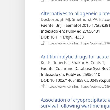
https://www.ncbi.nlm.nih.gov/pubmed/31
Alternatives to allogeneic plate
Desborough MJ, Smethurst PA, Estcour
Fuente
‎: Br J Haematol 2016;175(3):38
Indexado en
‎: PubMed 27650431
DOI
‎: 10.1111/bjh.14338
https://www.ncbi.nlm.nih.gov/pubmed/27
Antifibrinolytic drugs for acute
Ker K, Roberts I, Shakur H, Coats TJ.
Fuente
‎: Cochrane Database Syst Rev
Indexado en
‎: PubMed 25956410
DOI
‎: 10.1002/14651858.CD004896.pu
https://www.ncbi.nlm.nih.gov/pubmed/25
Association of cryoprecipitate
survival following wartime inju