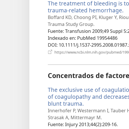
The treatment of bleeding is t
trauma-related hemorrhage.
(
u
Boffard KD, Choong PI, Kluger Y, Riou
n
Trauma Study Group.
v
Fuente
‎: Transfusion 2009;49 Suppl 5:
Indexado en
‎: PubMed 19954486
DOI
‎: 10.1111/j.1537-2995.2008.01987.
https://www.ncbi.nlm.nih.gov/pubmed/19
Concentrados de factore
The exclusive use of coagulati
of coagulopathy and decreases 
blunt trauma.
(abre
una
Innerhofer P, Westermann I, Tauber H, 
nueva
Strasak A, Mittermayr M.
ventana)
Fuente
‎: Injury 2013;44(2):209-16.