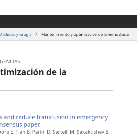
Medicina y cirugía
Mantenimiento y optimización de la hemostasia
RGENCIAS
imización de la
ss and reduce transfusion in emergency
nsensus paper.
(abre
una
ore E, Tian B, Parini D, Sartelli M, Sakakushev B,