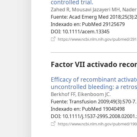
controlled trial.
(abre
una
Zahed R, Mousavi Jazayeri MH, Nader
nueva
Fuente
‎: Acad Emerg Med 2018;25(3):2
ventana)
Indexado en
‎: PubMed 29125679
DOI
‎: 10.1111/acem.13345
https://www.ncbi.nlm.nih.gov/pubmed/29
Factor VII activado reco
Efficacy of recombinant activat
uncontrolled bleeding: a retros
Berkhof FF, Eikenboom JC.
Fuente
‎: Transfusion 2009;49(3):570-7.
Indexado en
‎: PubMed 19040498
DOI
‎: 10.1111/j.1537-2995.2008.02001.
https://www.ncbi.nlm.nih.gov/pubmed/19