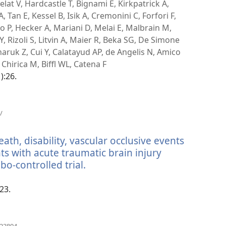
nueva
elat V, Hardcastle T, Bignami E, Kirkpatrick A,
ventana)
Tan E, Kessel B, Isik A, Cremonini C, Forfori F,
no P, Hecker A, Mariani D, Melai E, Malbrain M,
Y, Rizoli S, Litvin A, Maier R, Beka SG, De Simone
ruk Z, Cui Y, Calatayud AP, de Angelis N, Amico
Chirica M, Biffl WL, Catena F
):26.
(abre
/
una
nueva
ath, disability, vascular occlusive events
ventana)
ts with acute traumatic brain injury
o-controlled trial.
(abre
una
nueva
23.
ventana)
(abre