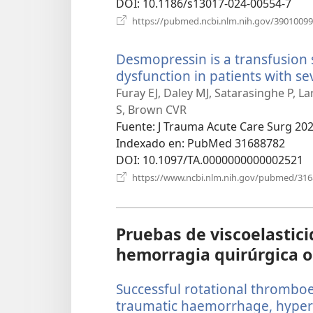
DOI
‎: 10.1186/s13017-024-00554-7
https://pubmed.ncbi.nlm.nih.gov/39010099
Desmopressin is a transfusion 
dysfunction in patients with se
Furay EJ, Daley MJ, Satarasinghe P, La
S, Brown CVR
Fuente
‎: J Trauma Acute Care Surg 202
Indexado en
‎: PubMed 31688782
DOI
‎: 10.1097/TA.0000000000002521
https://www.ncbi.nlm.nih.gov/pubmed/31
Pruebas de viscoelastici
hemorragia quirúrgica o
Successful rotational thrombo
traumatic haemorrhage, hyperf