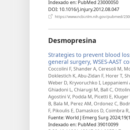
Indexado en
‎: PubMed 23000050
DOI
‎: 10.1016/j.injury.2012.08.047
https://www.ncbi.nlm.nih.gov/pubmed/23
Desmopresina
Strategies to prevent blood lo
general surgery, WSES-AAST co
Coccolini F, Shander A, Ceresoli M, Mo
Doklestich K, Abu-Zidan F, Horer T, Sh
Weber D, Kryvoruchko I, Leppaniemi A, 
Ghiadoni L, Chiarugi M, Ball C, Ottoli
Agostini V, Podda M, Picetti E, Kluger 
B, Bala M, Perez AM, Ordonez C, Bodna
F, Pikoulis E, Damaskos D, Coimbra R, 
Fuente
‎: World J Emerg Surg 2024;19(1
Indexado en
‎: PubMed 39010099