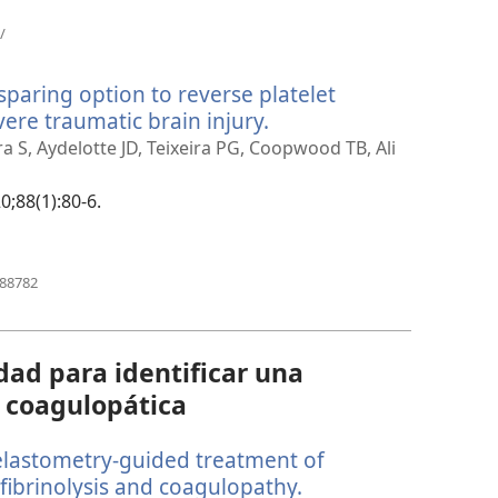
(abre
/
una
nueva
sparing option to reverse platelet
ventana)
vere traumatic brain injury.
(abre
una
ra S, Aydelotte JD, Teixeira PG, Coopwood TB, Ali
nueva
ventana)
0;88(1):80-6.
(abre
688782
una
nueva
ventana)
dad para identificar una
 coagulopática
elastometry-guided treatment of
ibrinolysis and coagulopathy.
(abre