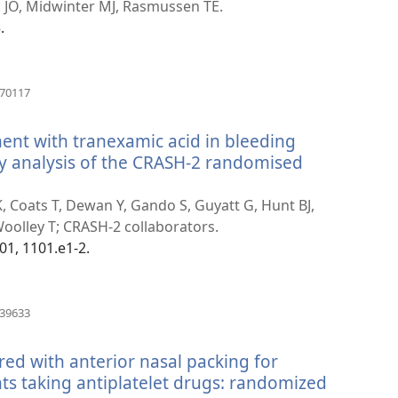
una
en JO, Midwinter MJ, Rasmussen TE.
nueva
.
ventana)
(abre
670117
una
nueva
ent with tranexamic acid in bleeding
ventana)
ry analysis of the CRASH-2 randomised
K, Coats T, Dewan Y, Gando S, Guyatt G, Hunt BJ,
Woolley T; CRASH-2 collaborators.
01, 1101.e1-2.
(abre
439633
una
nueva
ed with anterior nasal packing for
ventana)
nts taking antiplatelet drugs: randomized