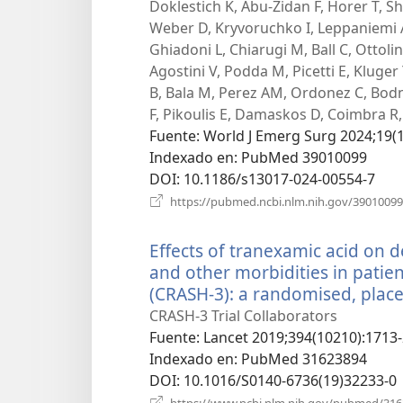
Doklestich K, Abu-Zidan F, Horer T, Sh
Weber D, Kryvoruchko I, Leppaniemi A, 
Ghiadoni L, Chiarugi M, Ball C, Ottoli
Agostini V, Podda M, Picetti E, Kluger 
B, Bala M, Perez AM, Ordonez C, Bodna
F, Pikoulis E, Damaskos D, Coimbra R, 
Fuente
‎: World J Emerg Surg 2024;19(1
Indexado en
‎: PubMed 39010099
DOI
‎: 10.1186/s13017-024-00554-7
https://pubmed.ncbi.nlm.nih.gov/39010099
Effects of tranexamic acid on de
and other morbidities in patien
(CRASH-3): a randomised, placeb
CRASH-3 Trial Collaborators
Fuente
‎: Lancet 2019;394(10210):1713-
Indexado en
‎: PubMed 31623894
DOI
‎: 10.1016/S0140-6736(19)32233-0