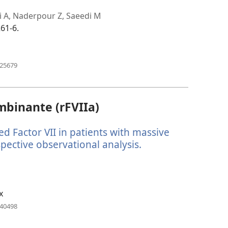
i A, Naderpour Z, Saeedi M
61-6.
(abre
125679
una
nueva
ventana)
mbinante (rFVIIa)
ed Factor VII in patients with massive
pective observational analysis.
(abre
una
nueva
ventana)
x
(abre
040498
una
nueva