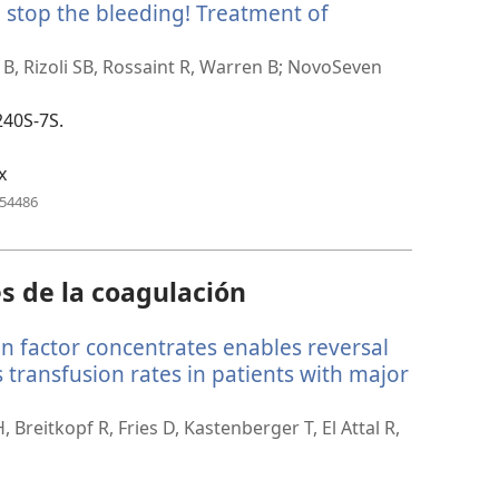
o stop the bleeding! Treatment of
ventana)
abre
na
 B, Rizoli SB, Rossaint R, Warren B; NovoSeven
ueva
entana)
240S-7S.
x
(abre
954486
una
nueva
ventana)
s de la coagulación
on factor concentrates enables reversal
transfusion rates in patients with major
Breitkopf R, Fries D, Kastenberger T, El Attal R,