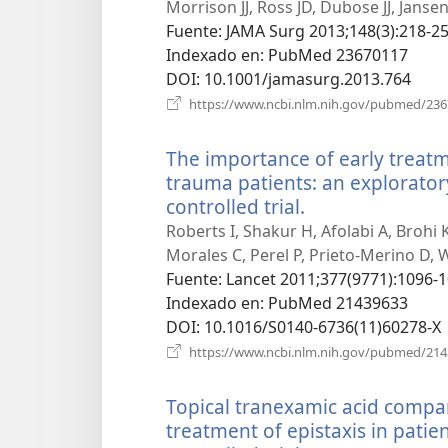
Morrison JJ, Ross JD, Dubose JJ, Jans
Fuente
‎: JAMA Surg 2013;148(3):218-25
Indexado en
‎: PubMed 23670117
DOI
‎: 10.1001/jamasurg.2013.764
https://www.ncbi.nlm.nih.gov/pubmed/23
The importance of early treatm
trauma patients: an explorato
controlled trial.
(abre
una
Roberts I, Shakur H, Afolabi A, Brohi 
nueva
Morales C, Perel P, Prieto-Merino D, 
ventana)
Fuente
‎: Lancet 2011;377(9771):1096-1
Indexado en
‎: PubMed 21439633
DOI
‎: 10.1016/S0140-6736(11)60278-X
https://www.ncbi.nlm.nih.gov/pubmed/21
Topical tranexamic acid compar
treatment of epistaxis in patie