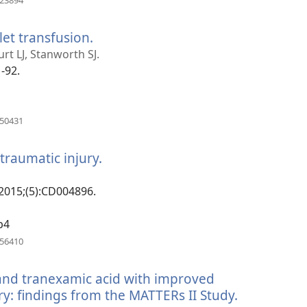
623894
una
nueva
let transfusion.
(abre
ventana)
una
t LJ, Stanworth SJ.
nueva
1-92.
ventana)
(abre
650431
una
nueva
 traumatic injury.
(abre
ventana)
una
nueva
 2015;(5):CD004896.
ventana)
b4
(abre
956410
una
nueva
 and tranexamic acid with improved
ventana)
ry: findings from the MATTERs II Study.
(abre