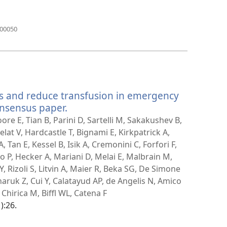
(abre
000050
una
nueva
ventana)
ss and reduce transfusion in emergency
nsensus paper.
(abre
una
ore E, Tian B, Parini D, Sartelli M, Sakakushev B,
nueva
elat V, Hardcastle T, Bignami E, Kirkpatrick A,
ventana)
Tan E, Kessel B, Isik A, Cremonini C, Forfori F,
no P, Hecker A, Mariani D, Melai E, Malbrain M,
Y, Rizoli S, Litvin A, Maier R, Beka SG, De Simone
ruk Z, Cui Y, Calatayud AP, de Angelis N, Amico
Chirica M, Biffl WL, Catena F
):26.