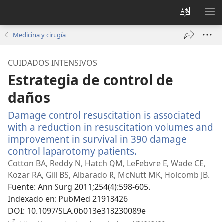
Cambiar
MO
idioma
ME
Medicina y cirugía
del sitio
CUIDADOS INTENSIVOS
Estrategia de control de
daños
Damage control resuscitation is associated
with a reduction in resuscitation volumes and
improvement in survival in 390 damage
control laparotomy patients.
(abre
una
Cotton BA, Reddy N, Hatch QM, LeFebvre E, Wade CE,
nueva
Kozar RA, Gill BS, Albarado R, McNutt MK, Holcomb JB.
ventana)
Fuente
‎: Ann Surg 2011;254(4):598-605.
Indexado en
‎: PubMed 21918426
DOI
‎: 10.1097/SLA.0b013e318230089e
(abre