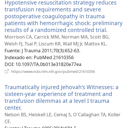
Hypotensive resuscitation strategy reduces
ventana)
transfusion requirements and severe
postoperative coagulopathy in trauma
patients with hemorrhagic shock: preliminary
results of a randomized controlled trial.
(abre
una
Morrison CA, Carrick MM, Norman MA, Scott BG,
nueva
Welsh FJ, Tsai P, Liscum KR, Wall MJ Jr, Mattox KL.
ventana
Fuente
‎: J Trauma 2011;70(3):652-63.
Indexado en
‎: PubMed 21610356
DOI
‎: 10.1097/TA.0b013e31820e77ea
(abre
https://www.ncbi.nlm.nih.gov/pubmed/21610356
una
nueva
Traumatically injured Jehovah's Witnesses: a
ventana)
sixteen-year experience of treatment and
transfusion dilemmas at a level I trauma
center.
(abre
una
Nelson BS, Heiskell LE, Cemaj S, O'Callaghan TA, Koller
nueva
CE.