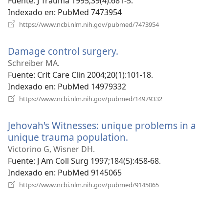
ventana)
Fuente
‎: J Trauma 1995;39(4):681-5.
Indexado en
‎: PubMed 7473954
(abre
https://www.ncbi.nlm.nih.gov/pubmed/7473954
una
nueva
Damage control surgery.
(abre
ventana)
una
Schreiber MA.
nueva
Fuente
‎: Crit Care Clin 2004;20(1):101-18.
ventana)
Indexado en
‎: PubMed 14979332
(abre
https://www.ncbi.nlm.nih.gov/pubmed/14979332
una
nueva
Jehovah's Witnesses: unique problems in a
ventana)
unique trauma population.
(abre
una
Victorino G, Wisner DH.
nueva
Fuente
‎: J Am Coll Surg 1997;184(5):458-68.
ventana)
Indexado en
‎: PubMed 9145065
(abre
https://www.ncbi.nlm.nih.gov/pubmed/9145065
una
nueva
ventana)