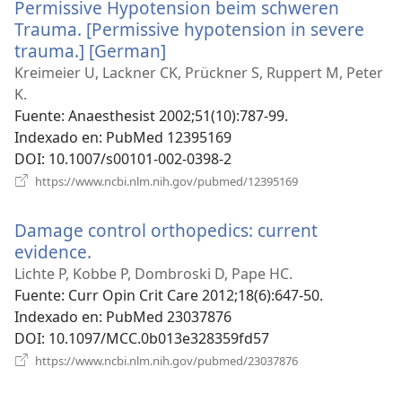
Permissive Hypotension beim schweren
ventana)
Trauma. [Permissive hypotension in severe
trauma.] [German]
(abre
una
Kreimeier U, Lackner CK, Prückner S, Ruppert M, Peter
nueva
K.
ventana)
Fuente
‎: Anaesthesist 2002;51(10):787-99.
Indexado en
‎: PubMed 12395169
DOI
‎: 10.1007/s00101-002-0398-2
(abre
https://www.ncbi.nlm.nih.gov/pubmed/12395169
una
nueva
Damage control orthopedics: current
ventana)
evidence.
(abre
una
Lichte P, Kobbe P, Dombroski D, Pape HC.
nueva
Fuente
‎: Curr Opin Crit Care 2012;18(6):647-50.
ventana)
Indexado en
‎: PubMed 23037876
DOI
‎: 10.1097/MCC.0b013e328359fd57
(abre
https://www.ncbi.nlm.nih.gov/pubmed/23037876
una
nueva