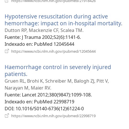
https://www.ncbi.nlm.nih.gov/pubmed/21918426
una
nueva
Hypotensive resuscitation during active
ventana)
hemorrhage: impact on in-hospital mortality.
(a
u
Dutton RP, Mackenzie CF, Scalea TM.
nu
Fuente
‎: J Trauma 2002;52(6):1141-6.
ve
Indexado en
‎: PubMed 12045644
(abre
https://www.ncbi.nlm.nih.gov/pubmed/12045644
una
nueva
Haemorrhage control in severely injured
ventana)
patients.
(abre
una
Gruen RL, Brohi K, Schreiber M, Balogh ZJ, Pitt V,
nueva
Narayan M, Maier RV.
ventana)
Fuente
‎: Lancet 2012;380(9847):1099-108.
Indexado en
‎: PubMed 22998719
DOI
‎: 10.1016/S0140-6736(12)61224-0
(abre
https://www.ncbi.nlm.nih.gov/pubmed/22998719
una
nueva