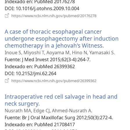
Indexado en
‎: PubMed 20176278
DOI
‎: 10.1016/j.otohns.2009.10.004
(abre
https://www.ncbi.nlm.nih.gov/pubmed/20176278
una
nueva
A case of thoracic esophageal cancer
ventana)
undergone esophagectomy after induction
chemotherapy in a Jehovah's Witness.
(abre
una
Inoue S, Miyoshi T, Aoyama M, Hino N, Yamasaki S.
nueva
Fuente
‎: J Med Invest 2015;62(3-4):264-7.
ventana)
Indexado en
‎: PubMed 26399362
DOI
‎: 10.2152/jmi.62.264
(abre
https://www.ncbi.nlm.nih.gov/pubmed/26399362
una
nueva
Intraoperative red cell salvage in head and
ventana)
neck surgery.
(abre
una
Nusrath MA, Edge CJ, Ahmed-Nusrath A.
nueva
Fuente
‎: Br J Oral Maxillofac Surg 2012;50(3):272-4.
ventana)
Indexado en
‎: PubMed 21708417