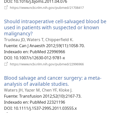
DOI
‎: 10.1016/j.bjoms.2011.04.076
(abre
https://www.ncbi.nlm.nih.gov/pubmed/21708417
una
nueva
Should intraoperative cell-salvaged blood be
ventana)
used in patients with suspected or known
malignancy?
(abre
una
Trudeau JD, Waters T, Chipperfield K.
nueva
Fuente
‎: Can J Anaesth 2012;59(11):1058-70.
ventana)
Indexado en
‎: PubMed 22996966
DOI
‎: 10.1007/s12630-012-9781-x
(abre
https://www.ncbi.nlm.nih.gov/pubmed/22996966
una
nueva
Blood salvage and cancer surgery: a meta-
ventana)
analysis of available studies.
(abre
una
Waters JH, Yazer M, Chen YF, Kloke J.
nueva
Fuente
‎: Transfusion 2012;52(10):2167-73.
ventana)
Indexado en
‎: PubMed 22321196
DOI
‎: 10.1111/j.1537-2995.2011.03555.x