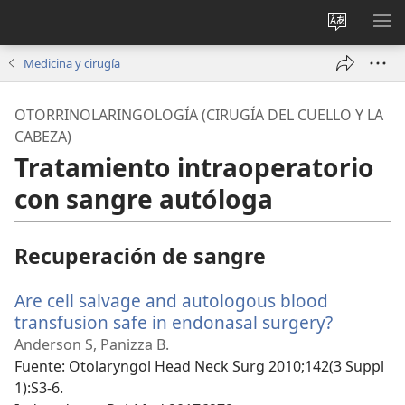
Cambiar
MO
idioma
ME
Medicina y cirugía
del sitio
OTORRINOLARINGOLOGÍA (CIRUGÍA DEL CUELLO Y LA
CABEZA)
Tratamiento intraoperatorio
con sangre autóloga
Recuperación de sangre
Are cell salvage and autologous blood
transfusion safe in endonasal surgery?
(abre
una
Anderson S, Panizza B.
nueva
Fuente
‎: Otolaryngol Head Neck Surg 2010;142(3 Suppl
ventana)
1):S3-6.