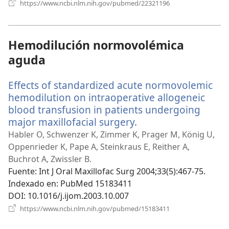
(abre
https://www.ncbi.nlm.nih.gov/pubmed/22321196
una
nueva
ventana)
Hemodilución normovolémica
aguda
Effects of standardized acute normovolemic
hemodilution on intraoperative allogeneic
blood transfusion in patients undergoing
major maxillofacial surgery.
(abre
una
Habler O, Schwenzer K, Zimmer K, Prager M, König U,
nueva
Oppenrieder K, Pape A, Steinkraus E, Reither A,
ventana)
Buchrot A, Zwissler B.
Fuente
‎: Int J Oral Maxillofac Surg 2004;33(5):467-75.
Indexado en
‎: PubMed 15183411
DOI
‎: 10.1016/j.ijom.2003.10.007
(abre
https://www.ncbi.nlm.nih.gov/pubmed/15183411
una
nueva