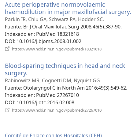
Acute perioperative normovolaemic
ventana)
haemodilution in major maxillofacial surgery.
(
u
Parkin IR, Chiu GA, Schwarz PA, Hodder SC.
n
Fuente
‎: Br J Oral Maxillofac Surg 2008;46(5):387-90.
v
Indexado en
‎: PubMed 18321618
DOI
‎: 10.1016/j.bjoms.2008.01.002
(abre
https://www.ncbi.nlm.nih.gov/pubmed/18321618
una
nueva
Blood-sparing techniques in head and neck
ventana)
surgery.
(abre
una
Rabinowitz MR, Cognetti DM, Nyquist GG
nueva
Fuente
‎: Otolaryngol Clin North Am 2016;49(3):549-62.
ventana)
Indexado en
‎: PubMed 27267010
DOI
‎: 10.1016/j.otc.2016.02.008
(abre
https://www.ncbi.nlm.nih.gov/pubmed/27267010
una
nueva
ventana)
Comité de Enlace con los Hospitales (CEH)