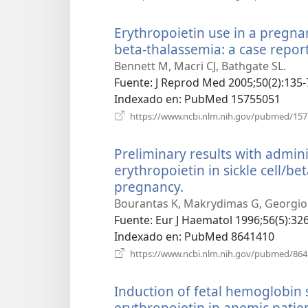
Erythropoietin use in a pregna
beta-thalassemia: a case report
Bennett M, Macri CJ, Bathgate SL.
Fuente
‎: J Reprod Med 2005;50(2):135-
Indexado en
‎: PubMed 15755051
https://www.ncbi.nlm.nih.gov/pubmed/15
Preliminary results with admi
erythropoietin in sickle cell/b
pregnancy.
(abre
una
Bourantas K, Makrydimas G, Georgiou J
nueva
Fuente
‎: Eur J Haematol 1996;56(5):326
ventana)
Indexado en
‎: PubMed 8641410
https://www.ncbi.nlm.nih.gov/pubmed/86
Induction of fetal hemoglobin
erythropoietin in anemic patie