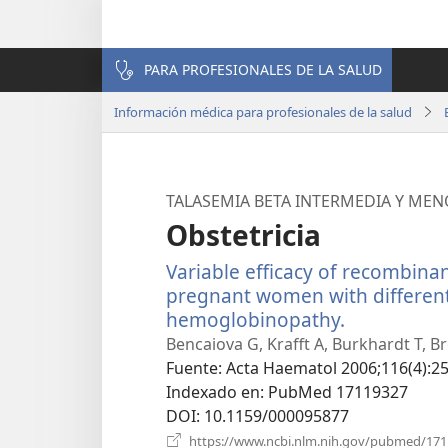
PARA PROFESIONALES DE LA SALUD
Información médica para profesionales de la salud
TALASEMIA BETA INTERMEDIA Y ME
Obstetricia
Variable efficacy of recombin
pregnant women with differen
hemoglobinopathy.
(abre
una
Bencaiova G, Krafft A, Burkhardt T, 
nueva
Fuente
‎: Acta Haematol 2006;116(4):25
ventana)
Indexado en
‎: PubMed 17119327
DOI
‎: 10.1159/000095877
https://www.ncbi.nlm.nih.gov/pubmed/17