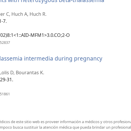
er C, Huch A, Huch R.
1-7.
1/02)8:1<1::AID-MFM1>3.0.CO;2-O
(abre
052837
una
nueva
halassemia intermedia during pregnancy
ventana)
re
a
Lolis D, Bourantas K.
va
:29-31.
tana)
(abre
851861
una
nueva
ventana)
médicos de este sitio web es proveer información a médicos y otros profesion
poco busca sustituir la atención médica que pueda brindar un profesional d