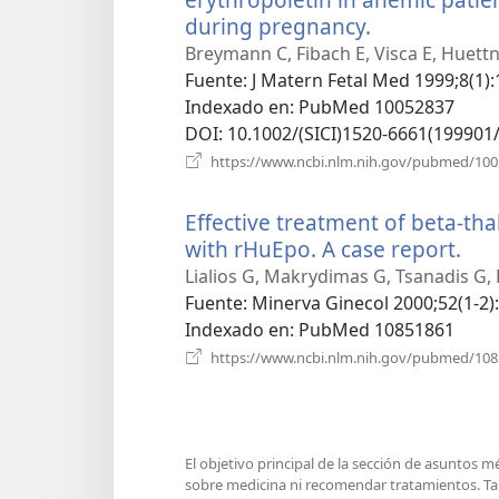
during pregnancy.
(abre
una
Breymann C, Fibach E, Visca E, Huettn
nueva
Fuente
‎: J Matern Fetal Med 1999;8(1):
ventana)
Indexado en
‎: PubMed 10052837
DOI
‎: 10.1002/(SICI)1520-6661(19990
https://www.ncbi.nlm.nih.gov/pubmed/10
Effective treatment of beta-t
with rHuEpo. A case report.
(ab
un
Lialios G, Makrydimas G, Tsanadis G, 
nue
Fuente
‎: Minerva Ginecol 2000;52(1-2)
ven
Indexado en
‎: PubMed 10851861
https://www.ncbi.nlm.nih.gov/pubmed/10
El objetivo principal de la sección de asuntos 
sobre medicina ni recomendar tratamientos. Tam