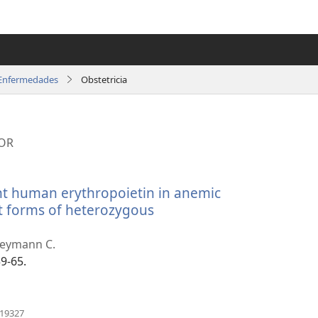
Enfermedades
Obstetricia
NOR
ant human erythropoietin in anemic
t forms of heterozygous
Breymann C.
9-65.
(abre
119327