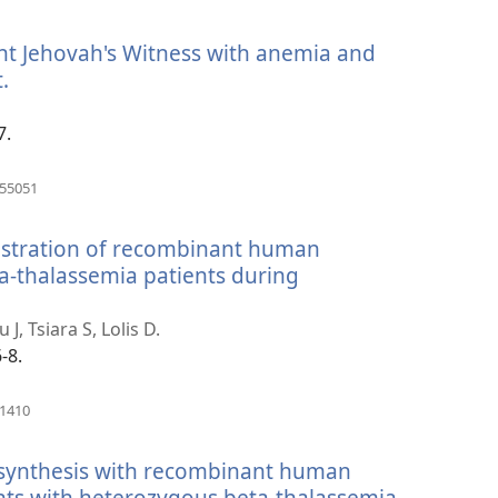
una
nueva
nt Jehovah's Witness with anemia and
ventana)
.
(abre
una
nueva
7.
ventana)
(abre
755051
una
nueva
nistration of recombinant human
ventana)
eta-thalassemia patients during
, Tsiara S, Lolis D.
-8.
(abre
41410
una
nueva
 synthesis with recombinant human
ventana)
nts with heterozygous beta-thalassemia