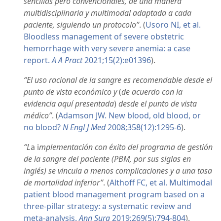
sencillas pero convencionales, de una manera
multidisciplinaria y multimodal adaptada a cada
paciente, siguiendo un protocolo”
. (
Usoro NI, et al.
Bloodless management of severe obstetric
hemorrhage with very severe anemia: a case
report.
A A Pract
2021;15(2):e01396
).
“El uso racional de la sangre es recomendable desde el
punto de vista económico y
(
de acuerdo con la
evidencia aquí presentada
)
desde el punto de vista
médico”
. (
Adamson JW. New blood, old blood, or
no blood?
N Engl J Med
2008;358(12):1295-6
).
“L
a i
mplementación con éxito del programa de gestión
de la sangre del paciente (PBM, por sus siglas en
inglés) se vincula a menos complicaciones y a una tasa
de mortalidad inferior”
. (
Althoff FC, et al. Multimodal
patient blood management program based on a
three-pillar strategy: a systematic review and
meta-analysis.
Ann Surg
2019;269(5):794-804
).