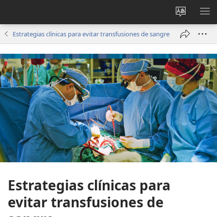
Cambiar
MO
idioma
ME
Estrategias clínicas para evitar transfusiones de sangre
del sitio
Estrategias clínicas para
evitar transfusiones de