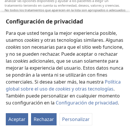
analizar las opciones disponibles y ayudar a los pacientes a elegir un
tratamiento teniendo en cuenta su enfermedad, deseos, valores y creencias.
No todos los tratamientos que aparecen en la lista son apropiados o adecuados
para todos los pacientes.
Configuración de privacidad
Al paciente: Si tiene dudas sobre una dolencia o un tratamiento, siga los
consejos de un médico o profesional de la salud. Vaya al médico si sospecha
que tiene una enfermedad.
Para que usted tenga la mejor experiencia posible,
usamos
cookies
y otras tecnologías similares. Algunas
El uso de este sitio está regido por sus propios
Términos y Condiciones de Uso
.
cookies
son necesarias para que el sitio web funcione,
y no se pueden rechazar. Puede aceptar o rechazar
las
cookies
adicionales, que se usan solamente para
mejorar la experiencia del usuario. Estos datos nunca
Configuración de la apariencia
se pondrán a la venta ni se utilizarán con fines
comerciales. Si desea saber más, lea nuestra
Política
global sobre el uso de
cookies
y otras tecnologías
.
También puede personalizar en cualquier momento
Copyright
© 2026 Watch Tower Bible and Tract Society of Pennsylvania.
CONDICIONES DE USO
|
POLÍTICA DE PRIVACIDAD
|
su configuración en la
Configuración de privacidad
.
CONFIGURACIÓN DE PRIVACIDAD
Aceptar
Rechazar
Personalizar