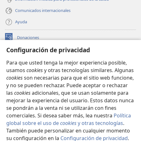
Comunicados internacionales
Ayuda
Donaciones
(abre
una
Configuración de privacidad
nueva
BIBLIOTECA EN LÍNEA Watchtower™
(abre
ventana)
Para que usted tenga la mejor experiencia posible,
una
®
JW Hub
usamos
cookies
y otras tecnologías similares. Algunas
nueva
(abre
ventana)
cookies
son necesarias para que el sitio web funcione,
una
®
JW Library
nueva
y no se pueden rechazar. Puede aceptar o rechazar
ventana)
las
cookies
adicionales, que se usan solamente para
Watchtower Library
mejorar la experiencia del usuario. Estos datos nunca
se pondrán a la venta ni se utilizarán con fines
comerciales. Si desea saber más, lea nuestra
Política
global sobre el uso de
cookies
y otras tecnologías
.
Copyright
© 2026 Watch Tower Bible and Tract Society of Pennsylvania.
También puede personalizar en cualquier momento
CONDICIONES DE USO
|
POLÍTICA DE PRIVACIDAD
|
su configuración en la
Configuración de privacidad
.