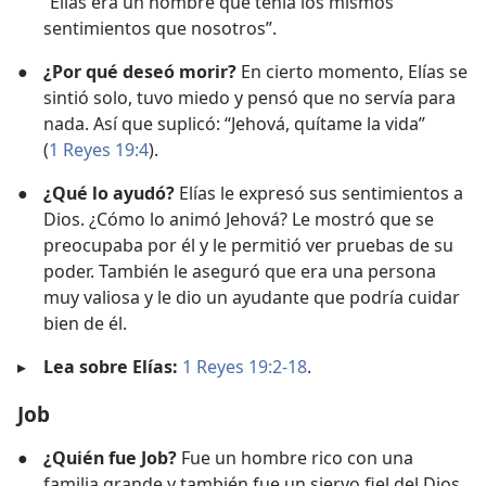
“Elías era un hombre que tenía los mismos
sentimientos que nosotros”.
●
¿Por qué deseó morir?
En cierto momento, Elías se
sintió solo, tuvo miedo y pensó que no servía para
nada. Así que suplicó: “Jehová, quítame la vida”
(
1 Reyes 19:4
).
●
¿Qué lo ayudó?
Elías le expresó sus sentimientos a
Dios. ¿Cómo lo animó Jehová? Le mostró que se
preocupaba por él y le permitió ver pruebas de su
poder. También le aseguró que era una persona
muy valiosa y le dio un ayudante que podría cuidar
bien de él.
▸
Lea sobre Elías:
1 Reyes 19:2-18
.
Job
●
¿Quién fue Job?
Fue un hombre rico con una
familia grande y también fue un siervo fiel del Dios