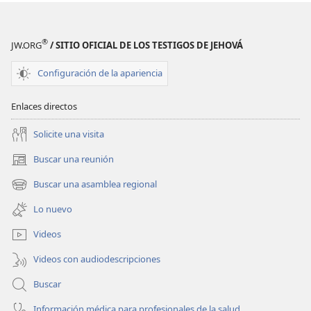
®
JW.ORG
/ SITIO OFICIAL DE LOS TESTIGOS DE JEHOVÁ
Configuración de la apariencia
Enlaces directos
Solicite una visita
Buscar una reunión
(abre
una
Buscar una asamblea regional
(abre
nueva
una
ventana)
Lo nuevo
nueva
ventana)
Videos
Videos con audiodescripciones
Buscar
Información médica para profesionales de la salud