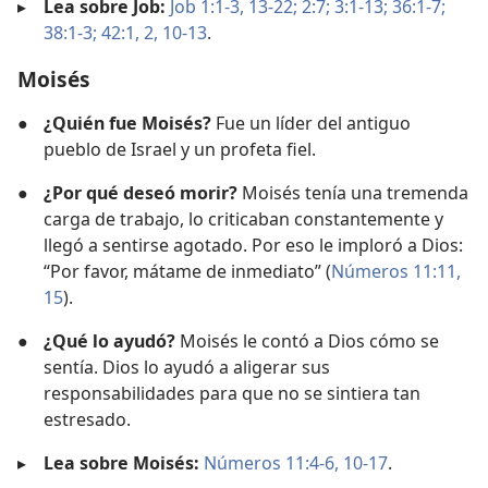
▸
Lea sobre Job:
Job 1:1-3,
13-22;
2:7;
3:1-13;
36:1-7;
38:1-3;
42:1, 2,
10-13
.
Moisés
●
¿Quién fue Moisés?
Fue un líder del antiguo
pueblo de Israel y un profeta fiel.
●
¿Por qué deseó morir?
Moisés tenía una tremenda
carga de trabajo, lo criticaban constantemente y
llegó a sentirse agotado. Por eso le imploró a Dios:
“Por favor, mátame de inmediato” (
Números 11:11,
15
).
●
¿Qué lo ayudó?
Moisés le contó a Dios cómo se
sentía. Dios lo ayudó a aligerar sus
responsabilidades para que no se sintiera tan
estresado.
▸
Lea sobre Moisés:
Números 11:4-6,
10-17
.