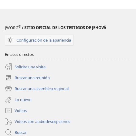
®
JW.ORG
/ SITIO OFICIAL DE LOS TESTIGOS DE JEHOVÁ
Configuración de la apariencia
Enlaces directos
Solicite una visita
Buscar una reunión
(abre
una
Buscar una asamblea regional
(abre
nueva
una
ventana)
Lo nuevo
nueva
ventana)
Videos
Videos con audiodescripciones
Buscar