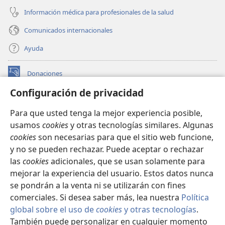
Información médica para profesionales de la salud
Comunicados internacionales
Ayuda
Donaciones
(abre
una
Configuración de privacidad
nueva
BIBLIOTECA EN LÍNEA Watchtower™
(abre
ventana)
Para que usted tenga la mejor experiencia posible,
una
®
JW Hub
usamos
cookies
y otras tecnologías similares. Algunas
nueva
(abre
ventana)
cookies
son necesarias para que el sitio web funcione,
una
®
JW Library
nueva
y no se pueden rechazar. Puede aceptar o rechazar
ventana)
las
cookies
adicionales, que se usan solamente para
Watchtower Library
mejorar la experiencia del usuario. Estos datos nunca
se pondrán a la venta ni se utilizarán con fines
comerciales. Si desea saber más, lea nuestra
Política
global sobre el uso de
cookies
y otras tecnologías
.
También puede personalizar en cualquier momento
Copyright
© 2026 Watch Tower Bible and Tract Society of Pennsylvania.