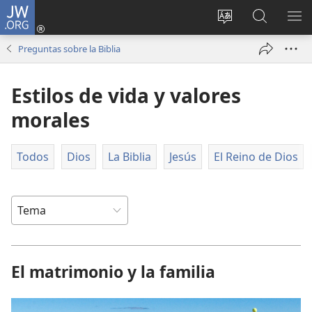
JW.ORG
Iniciar
sesión
Cambiar
Búsqueda
MO
(abre
idioma
en
ME
Preguntas sobre la Biblia
una
del sitio
jw.org
nueva
Estilos de vida y valores
ventana)
morales
Todos
Dios
La Biblia
Jesús
El Reino de Dios
El matrimonio y la familia