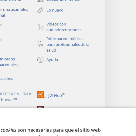
(abre
una
ar una asamblea
Lo nuevo
nueva
nal
ventana)
Videos con
os
audiodescripciones
Información médica
ar
para profesionales de la
salud
nicados
Ayuda
nacionales
aciones
LIOTECA EN LÍNEA
®
JW Hub
(abre
chtower™
una
®
nueva
ibrary
Watchtower Library
ventana)
s
cookies
son necesarias para que el sitio web