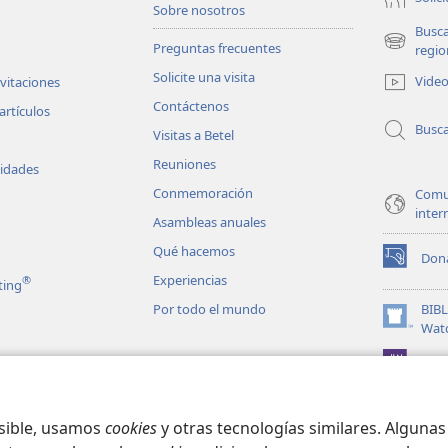
Sobre nosotros
Busc
Preguntas frecuentes
(abre
regio
una
Solicite una visita
Vide
nvitaciones
nueva
Contáctenos
ventana)
artículos
Busc
Visitas a Betel
Reuniones
vidades
Conmemoración
Comu
inter
Asambleas anuales
Qué hacemos
Don
(abre
Experiencias
®
ting
una
nueva
Por todo el mundo
BIB
ventana)
(abre
Wat
una
JW L
nueva
les en audio
ventana)
matizadas de la
osible, usamos
cookies
y otras tecnologías similares. Alguna