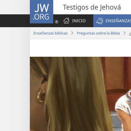
JW.ORG
Testigos de Jehová
INICIO
ENSEÑANZAS
Enseñanzas bíblicas
Preguntas sobre la Biblia
¿