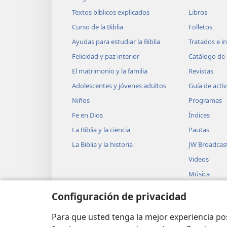
Textos bíblicos explicados
Libros
Curso de la Biblia
Folletos
Ayudas para estudiar la Biblia
Tratados e i
Felicidad y paz interior
Catálogo de 
El matrimonio y la familia
Revistas
Adolescentes y jóvenes adultos
Guía de acti
Niños
Programas
Fe en Dios
Índices
La Biblia y la ciencia
Pautas
La Biblia y la historia
JW Broadcas
Videos
Música
Obras teatra
Configuración de privacidad
Lecturas dra
Biblia
Para que usted tenga la mejor experiencia p