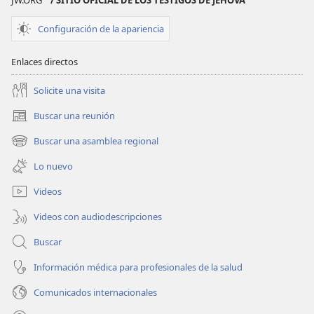
JW.ORG
/ SITIO OFICIAL DE LOS TESTIGOS DE JEHOVÁ
Configuración de la apariencia
Enlaces directos
Solicite una visita
Buscar una reunión
(abre
una
Buscar una asamblea regional
(abre
nueva
una
ventana)
Lo nuevo
nueva
ventana)
Videos
Videos con audiodescripciones
Buscar
Información médica para profesionales de la salud
Comunicados internacionales