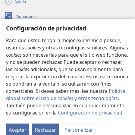
Ayuda
Donaciones
(abre
una
Configuración de privacidad
nueva
BIBLIOTECA EN LÍNEA Watchtower™
(abre
ventana)
Para que usted tenga la mejor experiencia posible,
una
®
JW Hub
usamos
cookies
y otras tecnologías similares. Algunas
nueva
(abre
ventana)
cookies
son necesarias para que el sitio web funcione,
una
®
JW Library
nueva
y no se pueden rechazar. Puede aceptar o rechazar
ventana)
las
cookies
adicionales, que se usan solamente para
Watchtower Library
mejorar la experiencia del usuario. Estos datos nunca
se pondrán a la venta ni se utilizarán con fines
comerciales. Si desea saber más, lea nuestra
Política
global sobre el uso de
cookies
y otras tecnologías
.
También puede personalizar en cualquier momento
Copyright
© 2026 Watch Tower Bible and Tract Society of Pennsylvania.
CONDICIONES DE USO
|
POLÍTICA DE PRIVACIDAD
|
su configuración en la
Configuración de privacidad
.
CONFIGURACIÓN DE PRIVACIDAD
Aceptar
Rechazar
Personalizar