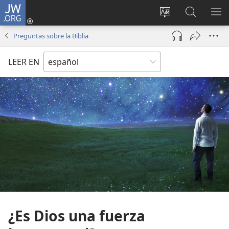
JW.ORG
Iniciar
sesión
Cambiar
Búsqueda
MO
(abre
idioma
en
ME
Preguntas sobre la Biblia
una
del sitio
jw.org
nueva
LEER EN
ventana)
¿Es Dios una fuerza