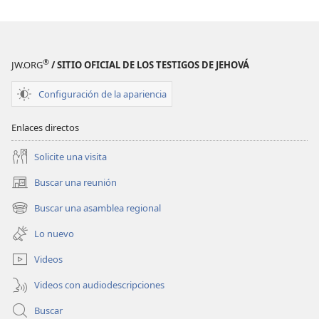
®
JW.ORG
/ SITIO OFICIAL DE LOS TESTIGOS DE JEHOVÁ
Configuración de la apariencia
Enlaces directos
Solicite una visita
Buscar una reunión
(abre
una
Buscar una asamblea regional
(abre
nueva
una
ventana)
Lo nuevo
nueva
ventana)
Videos
Videos con audiodescripciones
Buscar