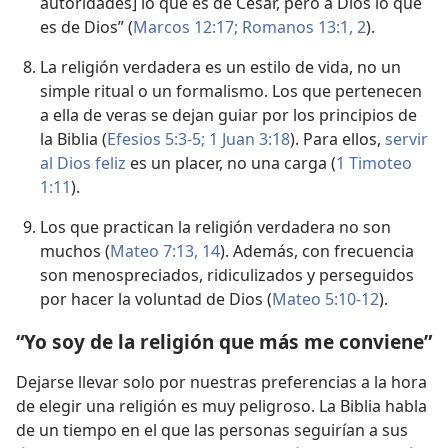
autoridades] lo que es de César, pero a Dios lo que
es de Dios” (
Marcos 12:17;
Romanos 13:1, 2
).
La religión verdadera es un estilo de vida, no un
simple ritual o un formalismo. Los que pertenecen
a ella de veras se dejan guiar por los principios de
la Biblia (
Efesios 5:3-5;
1 Juan 3:18
). Para ellos,
servir
al Dios feliz
es un placer, no una carga (
1 Timoteo
1:11
).
Los que practican la religión verdadera no son
muchos (
Mateo 7:13, 14
). Además, con frecuencia
son menospreciados, ridiculizados y perseguidos
por hacer la voluntad de Dios (
Mateo 5:10-12
).
“Yo soy de la religión que más me conviene”
Dejarse llevar solo por nuestras preferencias a la hora
de elegir una religión es muy peligroso. La Biblia habla
de un tiempo en el que las personas seguirían a sus