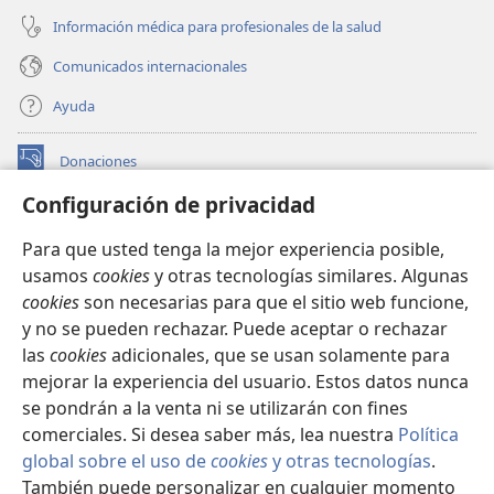
Información médica para profesionales de la salud
Comunicados internacionales
Ayuda
Donaciones
(abre
una
Configuración de privacidad
nueva
BIBLIOTECA EN LÍNEA Watchtower™
(abre
ventana)
Para que usted tenga la mejor experiencia posible,
una
®
JW Hub
usamos
cookies
y otras tecnologías similares. Algunas
nueva
(abre
ventana)
cookies
son necesarias para que el sitio web funcione,
una
®
JW Library
nueva
y no se pueden rechazar. Puede aceptar o rechazar
ventana)
las
cookies
adicionales, que se usan solamente para
Watchtower Library
mejorar la experiencia del usuario. Estos datos nunca
se pondrán a la venta ni se utilizarán con fines
comerciales. Si desea saber más, lea nuestra
Política
global sobre el uso de
cookies
y otras tecnologías
.
Copyright
© 2026 Watch Tower Bible and Tract Society of Pennsylvania.
También puede personalizar en cualquier momento