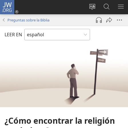
JW.ORG
Iniciar
sesión
Cambiar
Búsqueda
MO
(abre
idioma
en
ME
Preguntas sobre la Biblia
una
del sitio
jw.org
nueva
LEER EN
ventana)
¿Cómo encontrar la religión