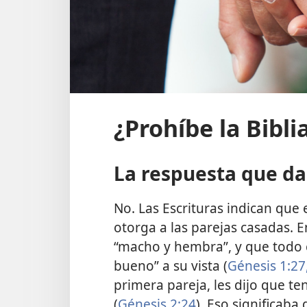
¿Prohíbe la Bibli
La respuesta que da 
No. Las Escrituras indican que 
otorga a las parejas casadas.
“macho y hembra”, y que todo 
bueno” a su vista (
Génesis 1:​27
primera pareja, les dijo que te
(
Génesis 2:​24
). Eso significab