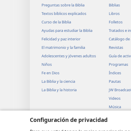
Preguntas sobre la Biblia
Biblias
Textos bíblicos explicados
Libros
Curso de la Biblia
Folletos
Ayudas para estudiar la Biblia
Tratados e i
Felicidad y paz interior
Catálogo de 
El matrimonio y la familia
Revistas
Adolescentes y jóvenes adultos
Guía de acti
Niños
Programas
Fe en Dios
Índices
La Biblia y la ciencia
Pautas
La Biblia y la historia
JW Broadcas
Videos
Música
Obras teatra
Configuración de privacidad
Lecturas dra
Biblia