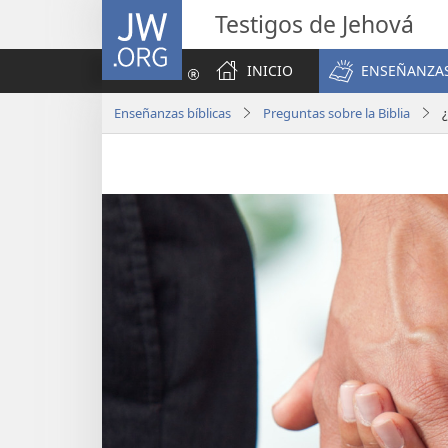
JW.ORG
Testigos de Jehová
INICIO
ENSEÑANZAS
Enseñanzas bíblicas
Preguntas sobre la Biblia
¿