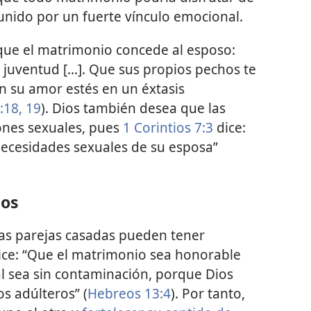
 unido por un fuerte vínculo emocional.
r que el matrimonio concede al esposo:
 juventud [...]. Que sus propios pechos te
 su amor estés en un éxtasis
​18, 19
). Dios también desea que las
iones sexuales, pues
1 Corintios 7:3
dice:
 necesidades sexuales de su esposa”
dos
las parejas casadas pueden tener
 dice: “Que el matrimonio sea honorable
al sea sin contaminación, porque Dios
os adúlteros” (
Hebreos 13:4
). Por tanto,