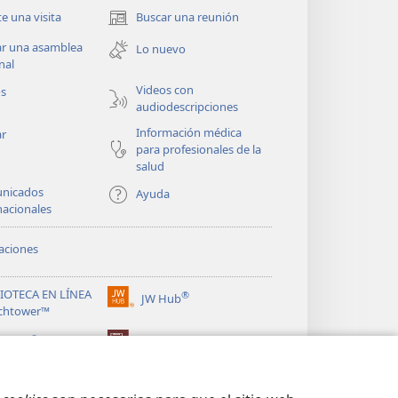
te una visita
Buscar una reunión
(abre
una
ar una asamblea
Lo nuevo
nueva
nal
ventana)
Videos con
os
audiodescripciones
Información médica
ar
para profesionales de la
salud
nicados
Ayuda
nacionales
aciones
LIOTECA EN LÍNEA
®
JW Hub
(abre
chtower™
una
®
nueva
ibrary
Watchtower Library
ventana)