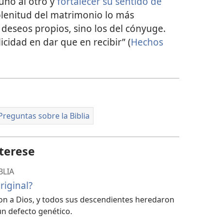
 uno al otro y
fortalecer su sentido de
 plenitud del matrimonio lo más
 deseos propios, sino los del cónyuge.
licidad en dar que en recibir” (
Hechos
Preguntas sobre la Biblia
terese
BLIA
riginal?
n a Dios, y todos sus descendientes heredaron
un defecto genético.