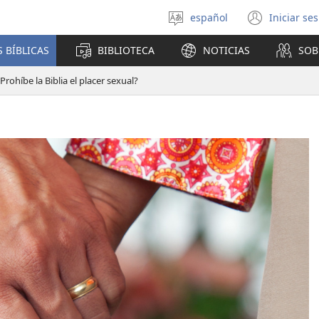
español
Iniciar se
Seleccionar
(abre
idioma
una
 BÍBLICAS
BIBLIOTECA
NOTICIAS
SOB
nuev
venta
Prohíbe la Biblia el placer sexual?