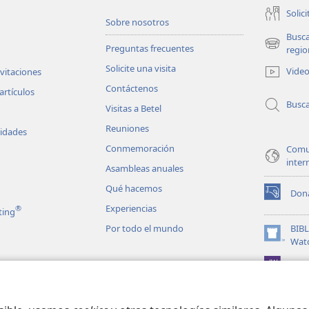
Solici
Sobre nosotros
Busc
Preguntas frecuentes
(abre
regio
una
Solicite una visita
Vide
nvitaciones
nueva
Contáctenos
ventana)
artículos
Busc
Visitas a Betel
Reuniones
vidades
Conmemoración
Comu
inter
Asambleas anuales
Qué hacemos
Don
(abre
Experiencias
®
ting
una
nueva
Por todo el mundo
BIB
ventana)
(abre
Wat
una
JW L
nueva
les en audio
ventana)
matizadas de la