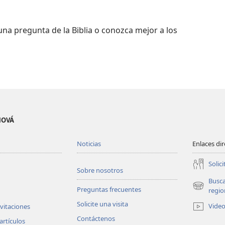
na pregunta de la Biblia o conozca mejor a los
EHOVÁ
Noticias
Enlaces di
Solici
Sobre nosotros
Busc
Preguntas frecuentes
(abre
regio
una
Solicite una visita
Vide
nvitaciones
nueva
Contáctenos
ventana)
artículos