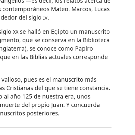
angelios —es decir, los relatos acerca de
sus contemporáneos Mateo, Marcos, Lucas
ededor del siglo
.
IV
siglo
se halló en Egipto un manuscrito
XX
agmento, que se conserva en la Biblioteca
nglaterra), se conoce como Papiro
o que en las Biblias actuales corresponde
valioso, pues es el manuscrito más
as Cristianas del que se tiene constancia.
o al año 125 de nuestra era, unos
 muerte del propio Juan. Y concuerda
uscritos posteriores.