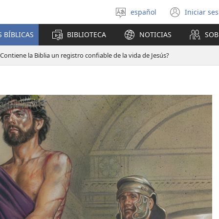
español
Iniciar se
Seleccionar
(abre
idioma
una
 BÍBLICAS
BIBLIOTECA
NOTICIAS
SOB
nuev
venta
Contiene la Biblia un registro confiable de la vida de Jesús?