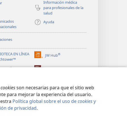
Información médica
ar
para profesionales de la
salud
nicados
Ayuda
nacionales
aciones
LIOTECA EN LÍNEA
®
JW Hub
(abre
chtower™
una
®
nueva
ibrary
Watchtower Library
ventana)
s
cookies
son necesarias para que el sitio web
te para mejorar la experiencia del usuario.
uestra
Política global sobre el uso de
cookies
y
ión de privacidad
.
CIDAD
|
CONFIGURACIÓN DE PRIVACIDAD