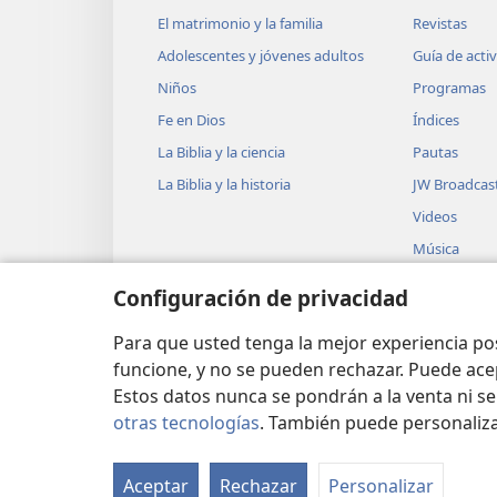
El matrimonio y la familia
Revistas
Adolescentes y jóvenes adultos
Guía de acti
Niños
Programas
Fe en Dios
Índices
La Biblia y la ciencia
Pautas
La Biblia y la historia
JW Broadcas
Videos
Música
Obras teatra
Configuración de privacidad
Lecturas dra
Biblia
Para que usted tenga la mejor experiencia p
funcione, y no se pueden rechazar. Puede ace
Estos datos nunca se pondrán a la venta ni se
otras tecnologías
. También puede personaliz
Copyright
© 2026 Watch Tower Bible and Tra
Aceptar
Rechazar
Personalizar