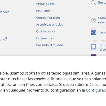
Busc
Visitas a Betel
Reuniones
vidades
Conmemoración
Comu
inter
Asambleas anuales
Qué hacemos
Don
(abre
Experiencias
®
ting
una
nueva
Por todo el mundo
BIB
ventana)
(abre
Wat
una
JW L
nueva
les en audio
ventana)
matizadas de la
osible, usamos
cookies
y otras tecnologías similares. Alguna
ptar o rechazar las
cookies
adicionales, que se usan solamen
 utilizarán con fines comerciales. Si desea saber más, lea n
ar en cualquier momento su configuración en la
Configurac
ct Society of Pennsylvania.
CONDICIONES DE USO
|
POLÍTICA DE PRIVA