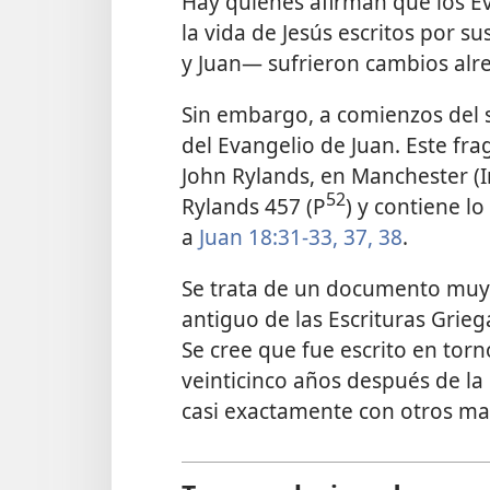
Hay quienes afirman que los Ev
la vida de Jesús escritos por 
y Juan— sufrieron cambios alr
Sin embargo, a comienzos del 
del Evangelio de Juan. Este fr
John Rylands, en Manchester (I
52
Rylands 457 (P
) y contiene l
a
Juan 18:31-33,
37, 38
.
Se trata de un documento muy 
antiguo de las Escrituras Grieg
Se cree que fue escrito en torn
veinticinco años después de la
casi exactamente con otros man