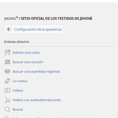
®
JW.ORG
/ SITIO OFICIAL DE LOS TESTIGOS DE JEHOVÁ
Configuración de la apariencia
Enlaces directos
Solicite una visita
Buscar una reunión
(abre
una
Buscar una asamblea regional
(abre
nueva
una
ventana)
Lo nuevo
nueva
ventana)
Videos
Videos con audiodescripciones
Buscar