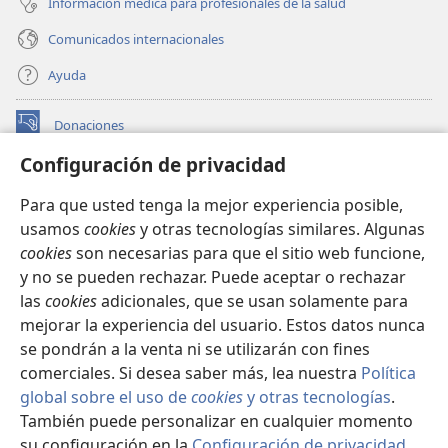
Información médica para profesionales de la salud
Comunicados internacionales
Ayuda
Donaciones
(abre
una
Configuración de privacidad
nueva
BIBLIOTECA EN LÍNEA Watchtower™
(abre
ventana)
Para que usted tenga la mejor experiencia posible,
una
®
JW Hub
usamos
cookies
y otras tecnologías similares. Algunas
nueva
(abre
ventana)
cookies
son necesarias para que el sitio web funcione,
una
®
JW Library
nueva
y no se pueden rechazar. Puede aceptar o rechazar
ventana)
las
cookies
adicionales, que se usan solamente para
Watchtower Library
mejorar la experiencia del usuario. Estos datos nunca
se pondrán a la venta ni se utilizarán con fines
comerciales. Si desea saber más, lea nuestra
Política
global sobre el uso de
cookies
y otras tecnologías
.
Copyright
© 2026 Watch Tower Bible and Tract Society of Pennsylvania.
También puede personalizar en cualquier momento
CONDICIONES DE USO
|
POLÍTICA DE PRIVACIDAD
|
su configuración en la
Configuración de privacidad
.