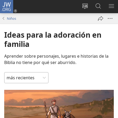
JW.ORG
Iniciar
sesión
Cambiar
Búsqueda
MO
(abre
idioma
en
ME
Niños
una
del sitio
jw.org
nueva
Ideas para la adoración en
ventana)
familia
Aprender sobre personajes, lugares e historias de la
Biblia no tiene por qué ser aburrido.
ORDENAR
POR