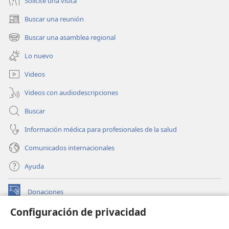
Solicite una visita
Buscar una reunión
(abre
una
Buscar una asamblea regional
(abre
nueva
una
ventana)
Lo nuevo
nueva
ventana)
Videos
Videos con audiodescripciones
Buscar
Información médica para profesionales de la salud
Comunicados internacionales
Ayuda
Donaciones
(abre
una
Configuración de privacidad
nueva
BIBLIOTECA EN LÍNEA Watchtower™
(abre
ventana)