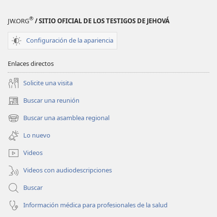
®
JW.ORG
/ SITIO OFICIAL DE LOS TESTIGOS DE JEHOVÁ
Configuración de la apariencia
Enlaces directos
Solicite una visita
Buscar una reunión
(abre
una
Buscar una asamblea regional
(abre
nueva
una
ventana)
Lo nuevo
nueva
ventana)
Videos
Videos con audiodescripciones
Buscar
Información médica para profesionales de la salud