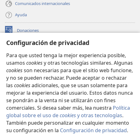
Comunicados internacionales
Ayuda
Donaciones
(abre
una
Configuración de privacidad
nueva
BIBLIOTECA EN LÍNEA Watchtower™
(abre
ventana)
Para que usted tenga la mejor experiencia posible,
una
®
JW Hub
usamos
cookies
y otras tecnologías similares. Algunas
nueva
(abre
ventana)
cookies
son necesarias para que el sitio web funcione,
una
®
JW Library
nueva
y no se pueden rechazar. Puede aceptar o rechazar
ventana)
las
cookies
adicionales, que se usan solamente para
Watchtower Library
mejorar la experiencia del usuario. Estos datos nunca
se pondrán a la venta ni se utilizarán con fines
comerciales. Si desea saber más, lea nuestra
Política
global sobre el uso de
cookies
y otras tecnologías
.
Copyright
© 2026 Watch Tower Bible and Tract Society of Pennsylvania.
También puede personalizar en cualquier momento
CONDICIONES DE USO
|
POLÍTICA DE PRIVACIDAD
|
su configuración en la
Configuración de privacidad
.
CONFIGURACIÓN DE PRIVACIDAD