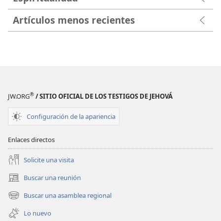
Artículos menos recientes
®
JW.ORG
/ SITIO OFICIAL DE LOS TESTIGOS DE JEHOVÁ
Configuración de la apariencia
Enlaces directos
Solicite una visita
Buscar una reunión
(abre
una
Buscar una asamblea regional
(abre
nueva
una
ventana)
Lo nuevo
nueva