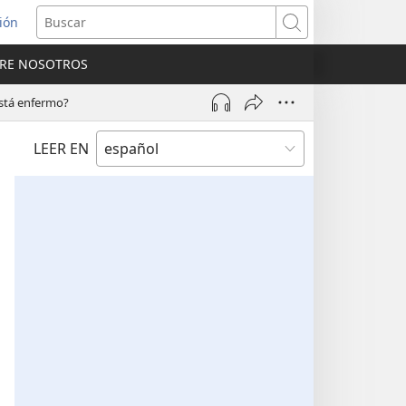
sión
Buscar
RE NOSOTROS
a
na)
está enfermo?
LEER EN