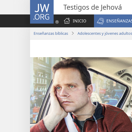
JW.ORG
Testigos de Jehová
INICIO
ENSEÑANZAS
Enseñanzas bíblicas
Adolescentes y jóvenes adulto