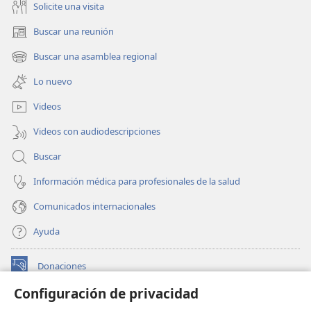
Solicite una visita
Buscar una reunión
(abre
una
Buscar una asamblea regional
(abre
nueva
una
ventana)
Lo nuevo
nueva
ventana)
Videos
Videos con audiodescripciones
Buscar
Información médica para profesionales de la salud
Comunicados internacionales
Ayuda
Donaciones
(abre
una
Configuración de privacidad
nueva
BIBLIOTECA EN LÍNEA Watchtower™