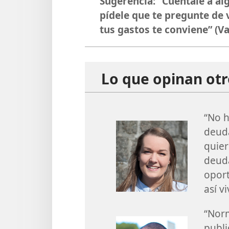
Sugerencia: “Cuéntale a al
pídele que te pregunte de 
tus gastos te conviene” (V
Lo que opinan otr
“No h
deuda
quier
deud
opor
así v
“Norm
publi