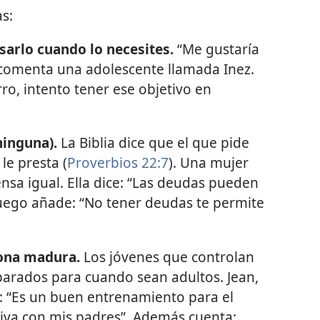
as:
arlo cuando lo necesites.
“Me gustaría
 comenta una adolescente llamada Inez.
o, intento tener ese objetivo en
inguna).
La Biblia dice que el que pide
le presta (
Proverbios 22:7
). Una mujer
nsa igual. Ella dice: “Las deudas pueden
Luego añade: “No tener deudas te permite
ona madura.
Los jóvenes que controlan
parados para cuando sean adultos. Jean,
: “Es un buen entrenamiento para el
viva con mis padres”. Además cuenta: