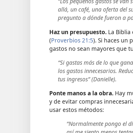
“Los pequeños gastos se van 
allá, un café, una oferta del 
pregunto a dónde fueron a par
Haz un presupuesto.
La Biblia
(
Proverbios 21:5
). Si haces un
gastos no sean mayores que tu
“Si gastas más de lo que ganas
los gastos innecesarios. Redu
tus ingresos” (Danielle).
Ponte manos a la obra.
Hay mu
y de evitar compras innecesari
usar estos métodos:
“Normalmente pongo el din
así me siento menos tentad