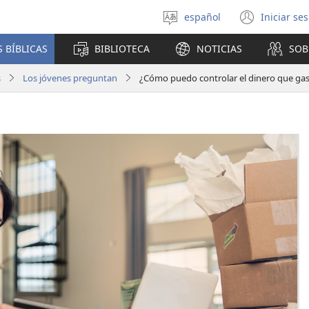
español
Iniciar se
Seleccionar
(abre
idioma
una
 BÍBLICAS
BIBLIOTECA
NOTICIAS
SOB
nuev
venta
s
Los jóvenes preguntan
¿Cómo puedo controlar el dinero que ga