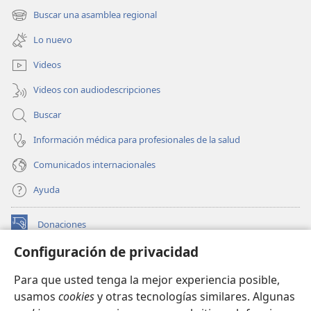
una
Buscar una asamblea regional
(abre
nueva
una
ventana)
Lo nuevo
nueva
ventana)
Videos
Videos con audiodescripciones
Buscar
Información médica para profesionales de la salud
Comunicados internacionales
Ayuda
Donaciones
(abre
una
Configuración de privacidad
nueva
BIBLIOTECA EN LÍNEA Watchtower™
(abre
ventana)
Para que usted tenga la mejor experiencia posible,
una
®
JW Hub
usamos
cookies
y otras tecnologías similares. Algunas
nueva
(abre
ventana)