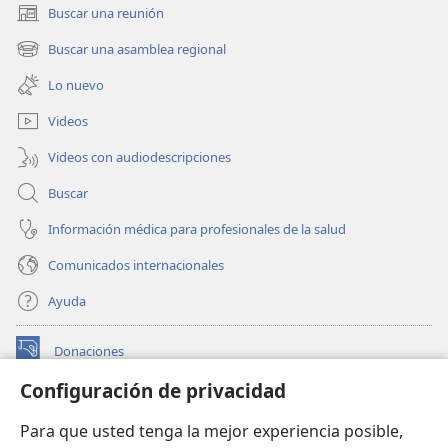
Buscar una reunión
(abre
una
Buscar una asamblea regional
(abre
nueva
una
ventana)
Lo nuevo
nueva
ventana)
Videos
Videos con audiodescripciones
Buscar
Información médica para profesionales de la salud
Comunicados internacionales
Ayuda
Donaciones
(abre
una
Configuración de privacidad
nueva
BIBLIOTECA EN LÍNEA Watchtower™
(abre
ventana)
Para que usted tenga la mejor experiencia posible,
una
®