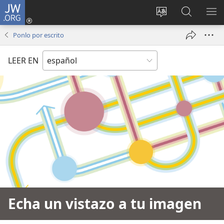
JW.ORG
Iniciar
sesión
Cambiar
Búsqueda
MO
(abre
idioma
en
ME
Ponlo por escrito
una
del sitio
jw.org
nueva
LEER EN
ventana)
Echa un vistazo a tu imagen