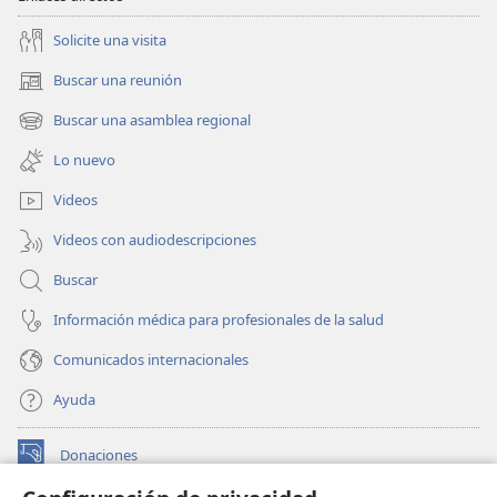
Solicite una visita
Buscar una reunión
(abre
una
Buscar una asamblea regional
(abre
nueva
una
ventana)
Lo nuevo
nueva
ventana)
Videos
Videos con audiodescripciones
Buscar
Información médica para profesionales de la salud
Comunicados internacionales
Ayuda
Donaciones
(abre
una