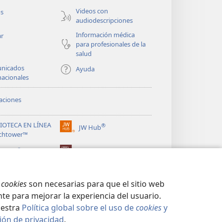
ventana)
Videos con
os
audiodescripciones
Información médica
ar
para profesionales de la
salud
nicados
Ayuda
nacionales
aciones
LIOTECA EN LÍNEA
®
JW Hub
(abre
chtower™
una
®
nueva
ibrary
Watchtower Library
ventana)
s
cookies
son necesarias para que el sitio web
te para mejorar la experiencia del usuario.
uestra
Política global sobre el uso de
cookies
y
ión de privacidad
.