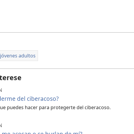
 jóvenes adultos
terese
N
erme del ciberacoso?
que puedes hacer para protegerte del ciberacoso.
N
 me acosan o se burlan de mí?