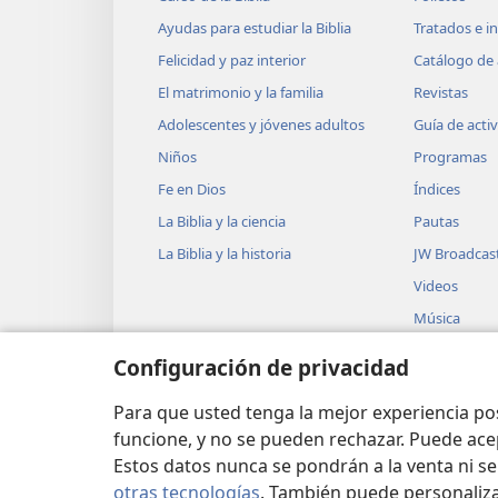
Ayudas para estudiar la Biblia
Tratados e i
Felicidad y paz interior
Catálogo de 
El matrimonio y la familia
Revistas
Adolescentes y jóvenes adultos
Guía de acti
Niños
Programas
Fe en Dios
Índices
La Biblia y la ciencia
Pautas
La Biblia y la historia
JW Broadcas
Videos
Música
Obras teatra
Configuración de privacidad
Lecturas dra
Biblia
Para que usted tenga la mejor experiencia p
funcione, y no se pueden rechazar. Puede ace
Estos datos nunca se pondrán a la venta ni se
otras tecnologías
. También puede personaliz