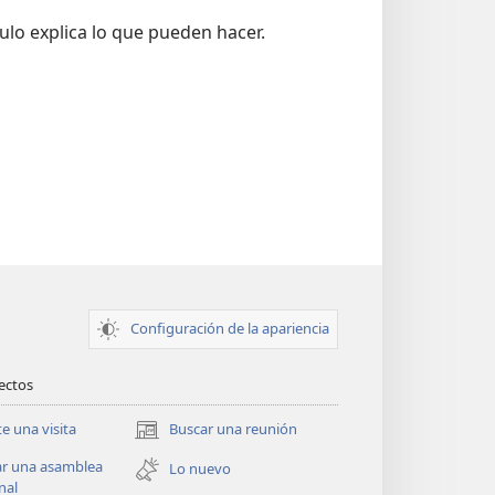
ulo explica lo que pueden hacer.
Configuración de la apariencia
rectos
te una visita
Buscar una reunión
(abre
una
ar una asamblea
Lo nuevo
nueva
nal