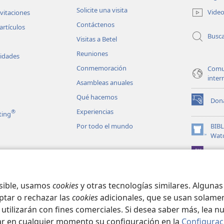
una
Solicite una visita
Vide
nvitaciones
nueva
Contáctenos
ventana)
artículos
Busc
Visitas a Betel
Reuniones
vidades
Conmemoración
Comu
inter
Asambleas anuales
Qué hacemos
Don
(abre
Experiencias
®
ting
una
nueva
Por todo el mundo
BIB
ventana)
(abre
Wat
una
JW L
nueva
les en audio
ventana)
matizadas de la
osible, usamos
cookies
y otras tecnologías similares. Alguna
ptar o rechazar las
cookies
adicionales, que se usan solamen
 utilizarán con fines comerciales. Si desea saber más, lea n
ar en cualquier momento su configuración en la
Configurac