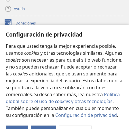
Ayuda
Donaciones
(abre
una
Configuración de privacidad
nueva
BIBLIOTECA EN LÍNEA Watchtower™
(abre
ventana)
Para que usted tenga la mejor experiencia posible,
una
®
JW Hub
usamos
cookies
y otras tecnologías similares. Algunas
nueva
(abre
ventana)
cookies
son necesarias para que el sitio web funcione,
una
®
JW Library
nueva
y no se pueden rechazar. Puede aceptar o rechazar
ventana)
las
cookies
adicionales, que se usan solamente para
Watchtower Library
mejorar la experiencia del usuario. Estos datos nunca
se pondrán a la venta ni se utilizarán con fines
comerciales. Si desea saber más, lea nuestra
Política
global sobre el uso de
cookies
y otras tecnologías
.
Copyright
© 2026 Watch Tower Bible and Tract Society of Pennsylvania.
También puede personalizar en cualquier momento
CONDICIONES DE USO
|
POLÍTICA DE PRIVACIDAD
|
su configuración en la
Configuración de privacidad
.
CONFIGURACIÓN DE PRIVACIDAD