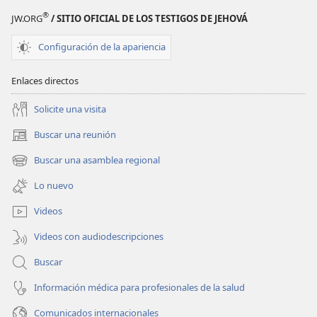
®
JW.ORG
/ SITIO OFICIAL DE LOS TESTIGOS DE JEHOVÁ
Configuración de la apariencia
Enlaces directos
Solicite una visita
Buscar una reunión
(abre
una
Buscar una asamblea regional
(abre
nueva
una
ventana)
Lo nuevo
nueva
ventana)
Videos
Videos con audiodescripciones
Buscar
Información médica para profesionales de la salud
Comunicados internacionales