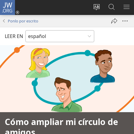
JW.ORG
Iniciar
sesión
Cambiar
Búsqueda
MO
(abre
idioma
en
ME
Ponlo por escrito
una
del sitio
jw.org
nueva
LEER EN
ventana)
Cómo ampliar mi círculo de
amigos