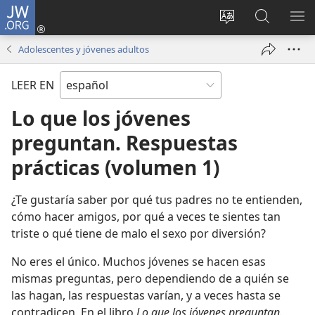
JW.ORG
Iniciar
sesión
Cambiar
Búsqueda
MO
(abre
idioma
en
ME
Adolescentes y jóvenes adultos
una
del sitio
jw.org
nueva
LEER EN
ventana)
Lo que los jóvenes
preguntan. Respuestas
prácticas (volumen 1)
¿Te gustaría saber por qué tus padres no te entienden,
cómo hacer amigos, por qué a veces te sientes tan
triste o qué tiene de malo el sexo por diversión?
No eres el único. Muchos jóvenes se hacen esas
mismas preguntas, pero dependiendo de a quién se
las hagan, las respuestas varían, y a veces hasta se
contradicen. En el libro
Lo que los jóvenes preguntan.