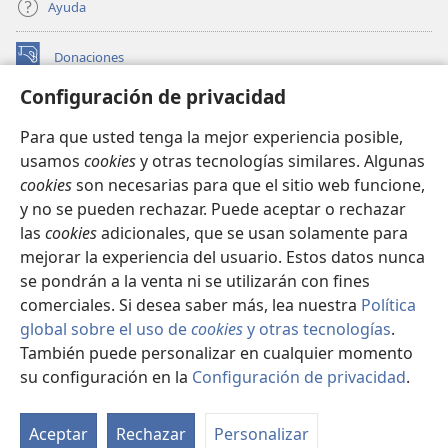
Ayuda
Donaciones
(abre
una
Configuración de privacidad
nueva
BIBLIOTECA EN LÍNEA Watchtower™
(abre
ventana)
Para que usted tenga la mejor experiencia posible,
una
®
JW Hub
usamos
cookies
y otras tecnologías similares. Algunas
nueva
(abre
ventana)
cookies
son necesarias para que el sitio web funcione,
una
®
JW Library
nueva
y no se pueden rechazar. Puede aceptar o rechazar
ventana)
las
cookies
adicionales, que se usan solamente para
Watchtower Library
mejorar la experiencia del usuario. Estos datos nunca
se pondrán a la venta ni se utilizarán con fines
comerciales. Si desea saber más, lea nuestra
Política
global sobre el uso de
cookies
y otras tecnologías
.
Copyright
© 2026 Watch Tower Bible and Tract Society of Pennsylvania.
También puede personalizar en cualquier momento
CONDICIONES DE USO
|
POLÍTICA DE PRIVACIDAD
|
su configuración en la
Configuración de privacidad
.
CONFIGURACIÓN DE PRIVACIDAD
Aceptar
Rechazar
Personalizar