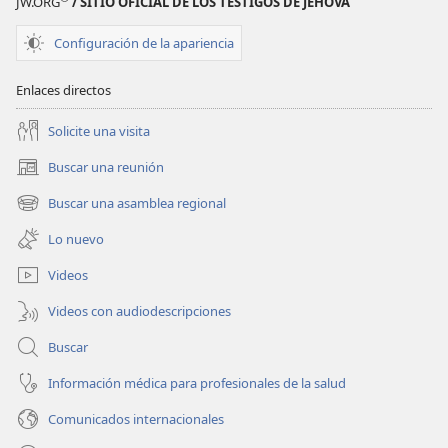
JW.ORG
/ SITIO OFICIAL DE LOS TESTIGOS DE JEHOVÁ
Configuración de la apariencia
Enlaces directos
Solicite una visita
Buscar una reunión
(abre
una
Buscar una asamblea regional
(abre
nueva
una
ventana)
Lo nuevo
nueva
ventana)
Videos
Videos con audiodescripciones
Buscar
Información médica para profesionales de la salud
Comunicados internacionales