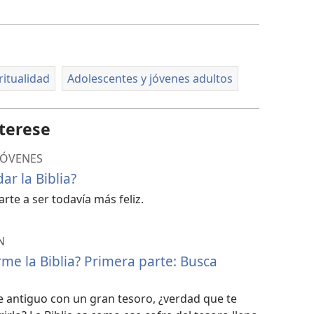
descarga
de
video
ritualidad
Adolescentes y jóvenes adultos
terese
JÓVENES
r la Biblia?
te a ser todavía más feliz.
N
e la Biblia? Primera parte: Busca
re antiguo con un gran tesoro, ¿verdad que te