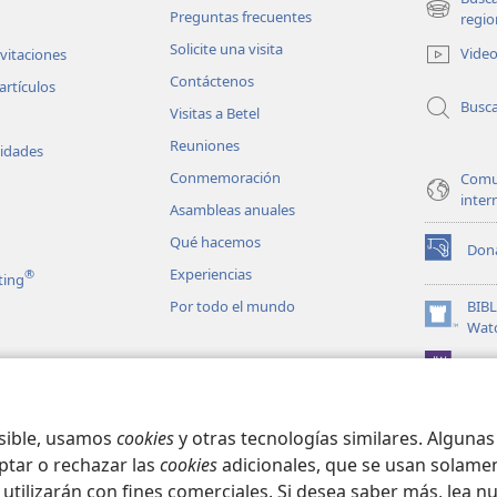
Preguntas frecuentes
(abre
regio
una
Solicite una visita
Vide
nvitaciones
nueva
Contáctenos
ventana)
artículos
Busc
Visitas a Betel
Reuniones
vidades
Conmemoración
Comu
inter
Asambleas anuales
Qué hacemos
Don
(abre
Experiencias
®
ting
una
nueva
Por todo el mundo
BIB
ventana)
(abre
Wat
una
JW L
nueva
les en audio
ventana)
matizadas de la
osible, usamos
cookies
y otras tecnologías similares. Alguna
ptar o rechazar las
cookies
adicionales, que se usan solamen
 utilizarán con fines comerciales. Si desea saber más, lea n