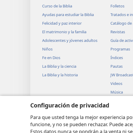
Curso de la Biblia
Folletos
Ayudas para estudiar la Biblia
Tratados e i
Felicidad y paz interior
Catálogo de 
El matrimonio y la familia
Revistas
Adolescentes y jóvenes adultos
Guía de acti
Niños
Programas
Fe en Dios
Índices
La Biblia y la ciencia
Pautas
La Biblia y la historia
JW Broadcas
Videos
Música
Obras teatra
Configuración de privacidad
Lecturas dra
Biblia
Para que usted tenga la mejor experiencia p
funcione, y no se pueden rechazar. Puede ace
Estos datos nunca se pondrán a la venta ni se