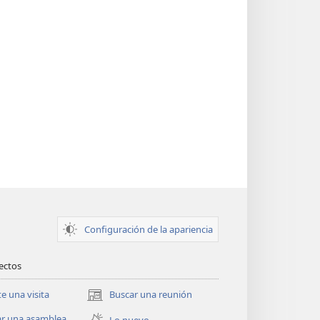
Configuración de la apariencia
rectos
te una visita
Buscar una reunión
(abre
una
ar una asamblea