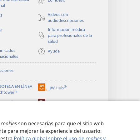
Lo nuevo
nueva
nal
ventana)
Videos con
os
audiodescripciones
Información médica
ar
para profesionales de la
salud
nicados
Ayuda
nacionales
aciones
LIOTECA EN LÍNEA
®
JW Hub
(abre
chtower™
una
®
nueva
ibrary
Watchtower Library
ventana)
s
cookies
son necesarias para que el sitio web
te para mejorar la experiencia del usuario.
uestra
Política global sobre el uso de
cookies
y