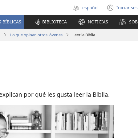
español
Iniciar se
Seleccionar
(abre
idioma
una
 BÍBLICAS
BIBLIOTECA
NOTICIAS
SOB
nuev
venta
s
Lo que opinan otros jóvenes
Leer la Biblia
xplican por qué les gusta leer la Biblia.