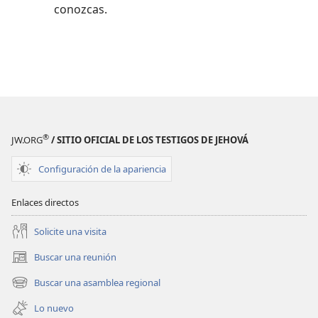
conozcas.
®
JW.ORG
/ SITIO OFICIAL DE LOS TESTIGOS DE JEHOVÁ
Configuración de la apariencia
Enlaces directos
Solicite una visita
Buscar una reunión
(abre
una
Buscar una asamblea regional
(abre
nueva
una
ventana)
Lo nuevo
nueva