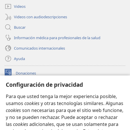
ventana)
Videos
Videos con audiodescripciones
Buscar
Información médica para profesionales de la salud
Comunicados internacionales
Ayuda
Donaciones
(abre
una
Configuración de privacidad
nueva
BIBLIOTECA EN LÍNEA Watchtower™
(abre
ventana)
Para que usted tenga la mejor experiencia posible,
una
®
JW Hub
usamos
cookies
y otras tecnologías similares. Algunas
nueva
(abre
ventana)
cookies
son necesarias para que el sitio web funcione,
una
®
JW Library
nueva
y no se pueden rechazar. Puede aceptar o rechazar
ventana)
las
cookies
adicionales, que se usan solamente para
Watchtower Library