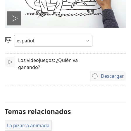
Reproducir
video
Elegir
idioma
Los videojuegos: ¿Quién va
Reproducir
ganando?
Descargar
Opciones
de
descarga
de
video
Temas relacionados
La pizarra animada