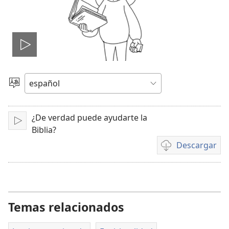
Reproducir
video
Elegir
idioma
¿De verdad puede ayudarte la
Reproducir
Biblia?
Descargar
Opciones
de
descarga
de
video
Temas relacionados