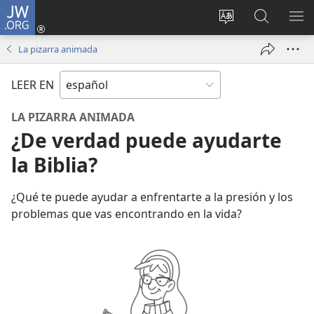
JW.ORG
Iniciar
sesión
Cambiar
Búsqueda
MO
(abre
idioma
en
ME
La pizarra animada
una
del sitio
jw.org
nueva
LEER EN
ventana)
LA PIZARRA ANIMADA
¿De verdad puede ayudarte
la Biblia?
¿Qué te puede ayudar a enfrentarte a la presión y los
problemas que vas encontrando en la vida?