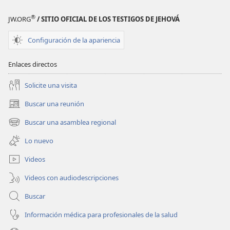
®
JW.ORG
/ SITIO OFICIAL DE LOS TESTIGOS DE JEHOVÁ
Configuración de la apariencia
Enlaces directos
Solicite una visita
Buscar una reunión
(abre
una
Buscar una asamblea regional
(abre
nueva
una
ventana)
Lo nuevo
nueva
ventana)
Videos
Videos con audiodescripciones
Buscar
Información médica para profesionales de la salud