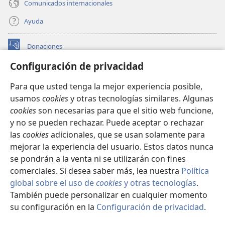
Comunicados internacionales
Ayuda
Donaciones
(abre
una
Configuración de privacidad
nueva
BIBLIOTECA EN LÍNEA Watchtower™
(abre
ventana)
Para que usted tenga la mejor experiencia posible,
una
®
JW Hub
usamos
cookies
y otras tecnologías similares. Algunas
nueva
(abre
ventana)
cookies
son necesarias para que el sitio web funcione,
una
®
JW Library
nueva
y no se pueden rechazar. Puede aceptar o rechazar
ventana)
las
cookies
adicionales, que se usan solamente para
Watchtower Library
mejorar la experiencia del usuario. Estos datos nunca
se pondrán a la venta ni se utilizarán con fines
comerciales. Si desea saber más, lea nuestra
Política
global sobre el uso de
cookies
y otras tecnologías
.
Copyright
© 2026 Watch Tower Bible and Tract Society of Pennsylvania.
También puede personalizar en cualquier momento
CONDICIONES DE USO
|
POLÍTICA DE PRIVACIDAD
|
su configuración en la
Configuración de privacidad
.
CONFIGURACIÓN DE PRIVACIDAD