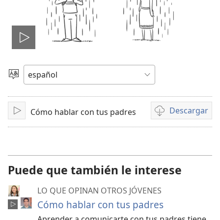
Reproducir
video
Elegir
idioma
Descargar
Cómo hablar con tus padres
Reproducir
Opciones
de
descarga
de
video
Puede que también le interese
LO QUE OPINAN OTROS JÓVENES
Cómo hablar con tus padres
Aprender a comunicarte con tus padres tiene