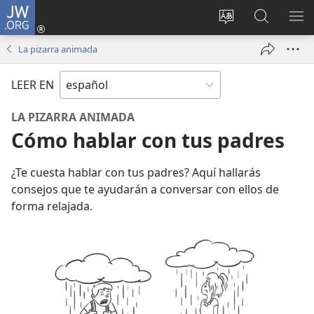
JW.ORG
Iniciar
sesión
Cambiar
Búsqueda
MO
(abre
idioma
en
ME
La pizarra animada
una
del sitio
jw.org
nueva
LEER EN
ventana)
LA PIZARRA ANIMADA
Cómo hablar con tus padres
¿Te cuesta hablar con tus padres? Aquí hallarás
consejos que te ayudarán a conversar con ellos de
forma relajada.