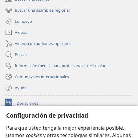
(abre
una
Buscar una asamblea regional
(abre
nueva
una
ventana)
Lo nuevo
nueva
ventana)
Videos
Videos con audiodescripciones
Buscar
Información médica para profesionales de la salud
Comunicados internacionales
Ayuda
Donaciones
(abre
una
Configuración de privacidad
nueva
BIBLIOTECA EN LÍNEA Watchtower™
(abre
ventana)
Para que usted tenga la mejor experiencia posible,
una
®
JW Hub
usamos
cookies
y otras tecnologías similares. Algunas
nueva
(abre