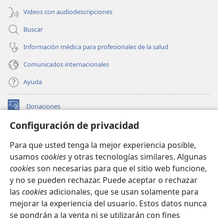
Videos con audiodescripciones
Buscar
Información médica para profesionales de la salud
Comunicados internacionales
Ayuda
Donaciones
(abre
una
Configuración de privacidad
nueva
BIBLIOTECA EN LÍNEA Watchtower™
(abre
ventana)
Para que usted tenga la mejor experiencia posible,
una
®
JW Hub
usamos
cookies
y otras tecnologías similares. Algunas
nueva
(abre
ventana)
cookies
son necesarias para que el sitio web funcione,
una
®
JW Library
nueva
y no se pueden rechazar. Puede aceptar o rechazar
ventana)
las
cookies
adicionales, que se usan solamente para
Watchtower Library
mejorar la experiencia del usuario. Estos datos nunca
se pondrán a la venta ni se utilizarán con fines