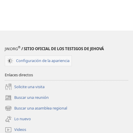
®
JW.ORG
/ SITIO OFICIAL DE LOS TESTIGOS DE JEHOVÁ
Configuración de la apariencia
Enlaces directos
Solicite una visita
Buscar una reunión
(abre
una
Buscar una asamblea regional
(abre
nueva
una
ventana)
Lo nuevo
nueva
ventana)
Videos