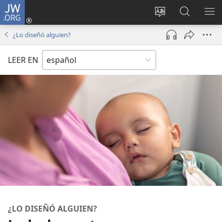
JW.ORG
Iniciar
sesión
Cambiar
Búsqueda
MO
(abre
idioma
en
ME
¿Lo diseñó alguien?
una
del sitio
jw.org
nueva
LEER EN
ventana)
¿LO DISEÑÓ ALGUIEN?