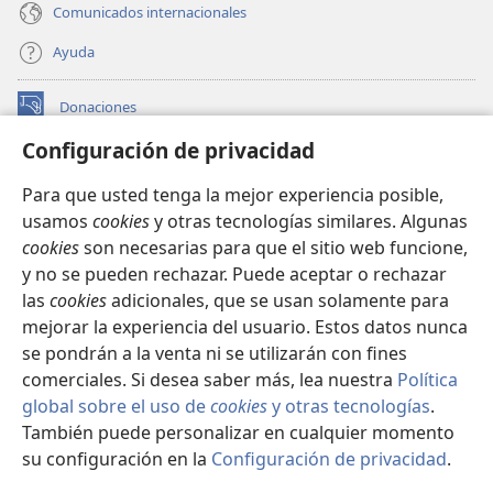
Comunicados internacionales
Ayuda
Donaciones
(abre
una
Configuración de privacidad
nueva
BIBLIOTECA EN LÍNEA Watchtower™
(abre
ventana)
Para que usted tenga la mejor experiencia posible,
una
®
JW Hub
usamos
cookies
y otras tecnologías similares. Algunas
nueva
(abre
ventana)
cookies
son necesarias para que el sitio web funcione,
una
®
JW Library
nueva
y no se pueden rechazar. Puede aceptar o rechazar
ventana)
las
cookies
adicionales, que se usan solamente para
Watchtower Library
mejorar la experiencia del usuario. Estos datos nunca
se pondrán a la venta ni se utilizarán con fines
comerciales. Si desea saber más, lea nuestra
Política
global sobre el uso de
cookies
y otras tecnologías
.
También puede personalizar en cualquier momento
Copyright
© 2026 Watch Tower Bible and Tract Society of Pennsylvania.
CONDICIONES DE USO
|
POLÍTICA DE PRIVACIDAD
|
su configuración en la
Configuración de privacidad
.
CONFIGURACIÓN DE PRIVACIDAD