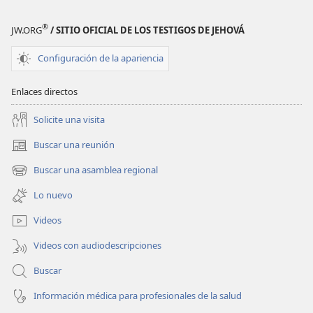
®
JW.ORG
/ SITIO OFICIAL DE LOS TESTIGOS DE JEHOVÁ
Configuración de la apariencia
Enlaces directos
Solicite una visita
Buscar una reunión
(abre
una
Buscar una asamblea regional
(abre
nueva
una
ventana)
Lo nuevo
nueva
ventana)
Videos
Videos con audiodescripciones
Buscar
Información médica para profesionales de la salud