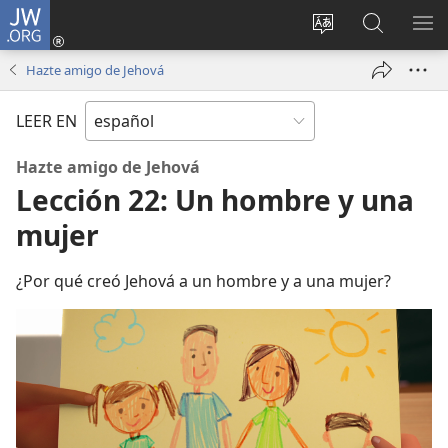
JW.ORG
Iniciar
sesión
Cambiar
Búsqueda
MO
(abre
idioma
en
ME
Hazte amigo de Jehová
una
del sitio
jw.org
nueva
LEER EN
ventana)
Hazte amigo de Jehová
Lección 22: Un hombre y una
mujer
¿Por qué creó Jehová a un hombre y a una mujer?