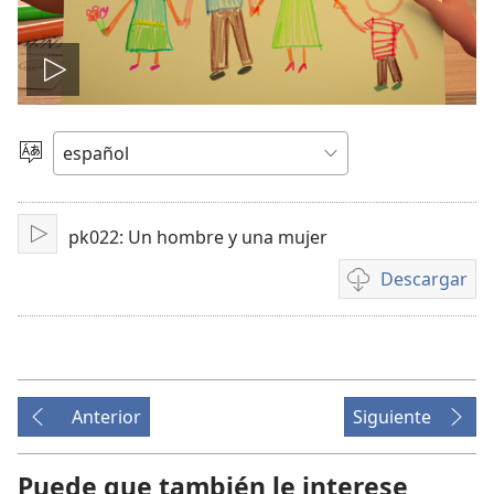
Reproducir
video
Elegir
idioma
pk022: Un hombre y una mujer
Reproducir
Descargar
Opciones
de
descarga
de
video
Anterior
Siguiente
Puede que también le interese