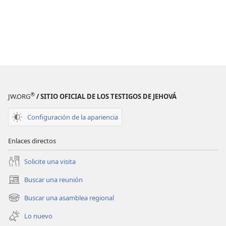
®
JW.ORG
/ SITIO OFICIAL DE LOS TESTIGOS DE JEHOVÁ
Configuración de la apariencia
Enlaces directos
Solicite una visita
Buscar una reunión
(abre
una
Buscar una asamblea regional
(abre
nueva
una
ventana)
Lo nuevo
nueva