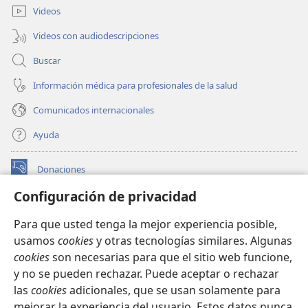
ventana)
Videos
Videos con audiodescripciones
Buscar
Información médica para profesionales de la salud
Comunicados internacionales
Ayuda
Donaciones
(abre
una
Configuración de privacidad
nueva
BIBLIOTECA EN LÍNEA Watchtower™
(abre
ventana)
Para que usted tenga la mejor experiencia posible,
una
®
JW Hub
usamos
cookies
y otras tecnologías similares. Algunas
nueva
(abre
ventana)
cookies
son necesarias para que el sitio web funcione,
una
®
JW Library
nueva
y no se pueden rechazar. Puede aceptar o rechazar
ventana)
las
cookies
adicionales, que se usan solamente para
Watchtower Library
mejorar la experiencia del usuario. Estos datos nunca