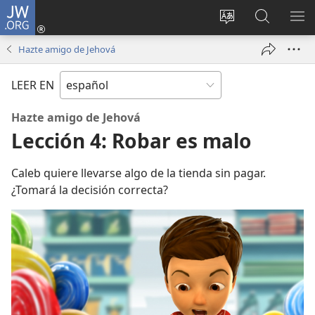
JW.ORG
Iniciar
sesión
Cambiar
Búsqueda
MO
(abre
idioma
en
ME
Hazte amigo de Jehová
una
del sitio
jw.org
nueva
LEER EN
ventana)
Hazte amigo de Jehová
Lección 4: Robar es malo
Caleb quiere llevarse algo de la tienda sin pagar.
¿Tomará la decisión correcta?