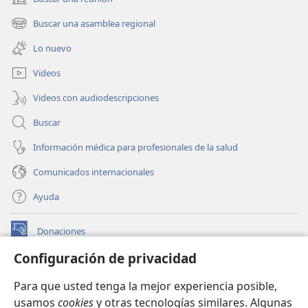
(abre
una
Buscar una asamblea regional
(abre
nueva
una
ventana)
Lo nuevo
nueva
ventana)
Videos
Videos con audiodescripciones
Buscar
Información médica para profesionales de la salud
Comunicados internacionales
Ayuda
Donaciones
(abre
una
Configuración de privacidad
nueva
BIBLIOTECA EN LÍNEA Watchtower™
(abre
ventana)
Para que usted tenga la mejor experiencia posible,
una
®
JW Hub
usamos
cookies
y otras tecnologías similares. Algunas
nueva
(abre