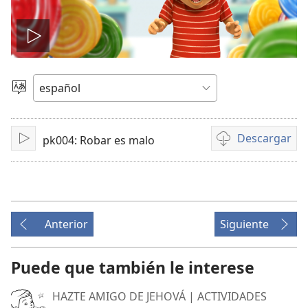
Reproducir
video
Elegir
idioma
Descargar
pk004: Robar es malo
Reproducir
Opciones
de
descarga
de
video
Anterior
Siguiente
Puede que también le interese
HAZTE AMIGO DE JEHOVÁ | ACTIVIDADES