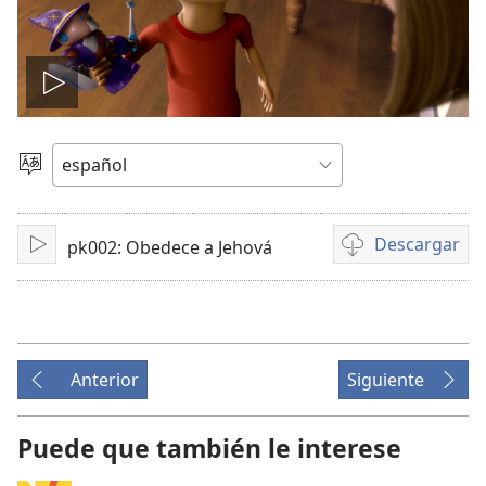
Reproducir
video
Elegir
idioma
Descargar
pk002: Obedece a Jehová
Reproducir
Opciones
de
descarga
de
video
Anterior
Siguiente
Puede que también le interese