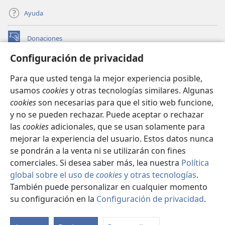
Ayuda
Donaciones
(abre
una
Configuración de privacidad
nueva
BIBLIOTECA EN LÍNEA Watchtower™
(abre
ventana)
Para que usted tenga la mejor experiencia posible,
una
®
JW Hub
usamos
cookies
y otras tecnologías similares. Algunas
nueva
(abre
ventana)
cookies
son necesarias para que el sitio web funcione,
una
®
JW Library
nueva
y no se pueden rechazar. Puede aceptar o rechazar
ventana)
las
cookies
adicionales, que se usan solamente para
Watchtower Library
mejorar la experiencia del usuario. Estos datos nunca
se pondrán a la venta ni se utilizarán con fines
comerciales. Si desea saber más, lea nuestra
Política
global sobre el uso de
cookies
y otras tecnologías
.
Copyright
© 2026 Watch Tower Bible and Tract Society of Pennsylvania.
También puede personalizar en cualquier momento
CONDICIONES DE USO
|
POLÍTICA DE PRIVACIDAD
|
su configuración en la
Configuración de privacidad
.
Mo
CONFIGURACIÓN DE PRIVACIDAD
ín