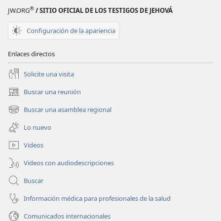
®
JW.ORG
/ SITIO OFICIAL DE LOS TESTIGOS DE JEHOVÁ
Configuración de la apariencia
Enlaces directos
Solicite una visita
Buscar una reunión
(abre
una
Buscar una asamblea regional
(abre
nueva
una
ventana)
Lo nuevo
nueva
ventana)
Videos
Videos con audiodescripciones
Buscar
Información médica para profesionales de la salud
Comunicados internacionales