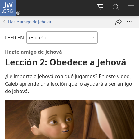
JW.ORG
Iniciar
sesión
Cambiar
Búsqueda
MO
(abre
idioma
en
ME
Hazte amigo de Jehová
una
del sitio
jw.org
nueva
LEER EN
ventana)
Hazte amigo de Jehová
Lección 2: Obedece a Jehová
¿Le importa a Jehová con qué jugamos? En este video,
Caleb aprende una lección que lo ayudará a ser amigo
de Jehová.