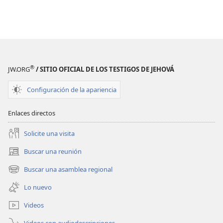
®
JW.ORG
/ SITIO OFICIAL DE LOS TESTIGOS DE JEHOVÁ
Configuración de la apariencia
Enlaces directos
Solicite una visita
Buscar una reunión
(abre
una
Buscar una asamblea regional
(abre
nueva
una
ventana)
Lo nuevo
nueva
ventana)
Videos
Videos con audiodescripciones