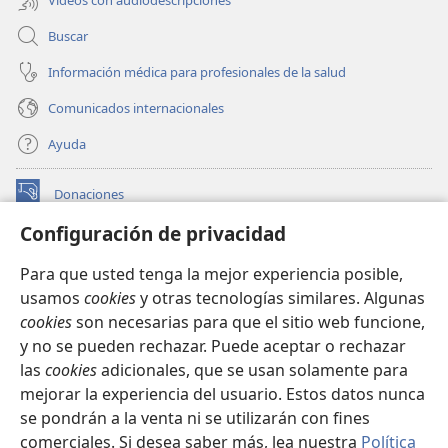
Buscar
Información médica para profesionales de la salud
Comunicados internacionales
Ayuda
Donaciones
(abre
una
Configuración de privacidad
nueva
BIBLIOTECA EN LÍNEA Watchtower™
(abre
ventana)
Para que usted tenga la mejor experiencia posible,
una
®
JW Hub
usamos
cookies
y otras tecnologías similares. Algunas
nueva
(abre
ventana)
cookies
son necesarias para que el sitio web funcione,
una
®
JW Library
nueva
y no se pueden rechazar. Puede aceptar o rechazar
ventana)
las
cookies
adicionales, que se usan solamente para
Watchtower Library
mejorar la experiencia del usuario. Estos datos nunca
se pondrán a la venta ni se utilizarán con fines
comerciales. Si desea saber más, lea nuestra
Política