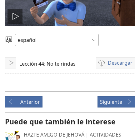
Reproducir
video
Elegir
idioma
Descargar
Lección 44: No te rindas
Reproducir
Opciones
de
descarga
de
video
Anterior
Siguiente
Puede que también le interese
HAZTE AMIGO DE JEHOVÁ | ACTIVIDADES