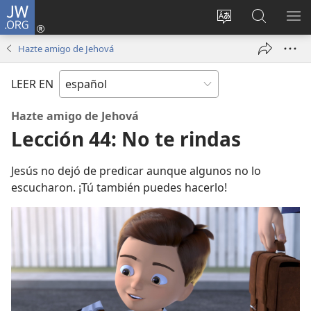
JW.ORG
Iniciar
sesión
Cambiar
Búsqueda
MO
(abre
idioma
en
ME
Hazte amigo de Jehová
una
del sitio
jw.org
nueva
LEER EN
ventana)
Hazte amigo de Jehová
Lección 44: No te rindas
Jesús no dejó de predicar aunque algunos no lo
escucharon. ¡Tú también puedes hacerlo!