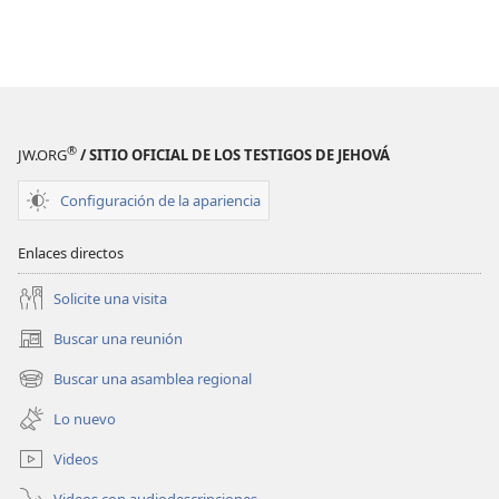
®
JW.ORG
/ SITIO OFICIAL DE LOS TESTIGOS DE JEHOVÁ
Configuración de la apariencia
Enlaces directos
Solicite una visita
Buscar una reunión
(abre
una
Buscar una asamblea regional
(abre
nueva
una
ventana)
Lo nuevo
nueva
ventana)
Videos
Videos con audiodescripciones