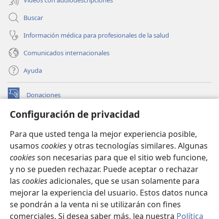
Buscar
Información médica para profesionales de la salud
Comunicados internacionales
Ayuda
Donaciones
(abre
una
Configuración de privacidad
nueva
BIBLIOTECA EN LÍNEA Watchtower™
(abre
ventana)
Para que usted tenga la mejor experiencia posible,
una
®
JW Hub
usamos
cookies
y otras tecnologías similares. Algunas
nueva
(abre
ventana)
cookies
son necesarias para que el sitio web funcione,
una
®
JW Library
nueva
y no se pueden rechazar. Puede aceptar o rechazar
ventana)
las
cookies
adicionales, que se usan solamente para
Watchtower Library
mejorar la experiencia del usuario. Estos datos nunca
se pondrán a la venta ni se utilizarán con fines
comerciales. Si desea saber más, lea nuestra
Política