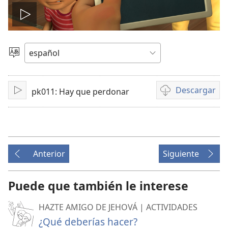
Reproducir
video
Elegir
idioma
Descargar
pk011: Hay que perdonar
Reproducir
Opciones
de
descarga
de
video
Anterior
Siguiente
Puede que también le interese
HAZTE AMIGO DE JEHOVÁ | ACTIVIDADES
¿Qué deberías hacer?