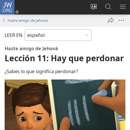
JW.ORG
Iniciar
sesión
Cambiar
Búsqueda
MO
(abre
idioma
en
ME
Hazte amigo de Jehová
una
del sitio
jw.org
nueva
LEER EN
ventana)
Hazte amigo de Jehová
Lección 11: Hay que perdonar
¿Sabes lo que significa perdonar?