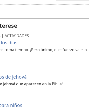
de
descarga
de
terese
video
 | ACTIVIDADES
los días
s toma tiempo. ¡Pero ánimo, el esfuerzo vale la
os de Jehová
 Jehová que aparecen en la Biblia!
 para niños