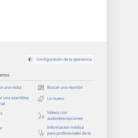
Configuración de la apariencia
rectos
te una visita
Buscar una reunión
(abre
una
ar una asamblea
Lo nuevo
nueva
nal
ventana)
Videos con
os
audiodescripciones
Información médica
ar
para profesionales de la