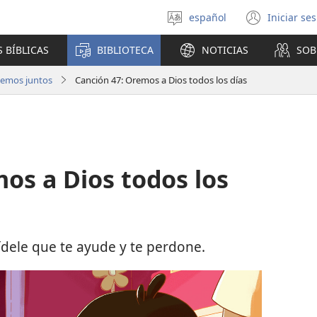
español
Iniciar se
Seleccionar
(abre
idioma
una
 BÍBLICAS
BIBLIOTECA
NOTICIAS
SOB
nuev
venta
temos juntos
Canción 47: Oremos a Dios todos los días
os a Dios todos los
ídele que te ayude y te perdone.