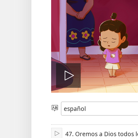
Reproduci
video
Elegir
idioma
47. Oremos a Dios todos l
Reproducir