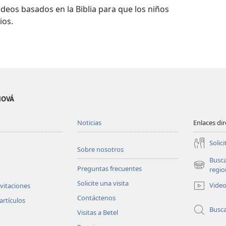
videos basados en la Biblia para que los niños
ios.
EHOVÁ
Noticias
Enlaces di
Solici
Sobre nosotros
Busc
Preguntas frecuentes
(abre
regio
una
Solicite una visita
Vide
nvitaciones
nueva
Contáctenos
ventana)
artículos
Busc
Visitas a Betel