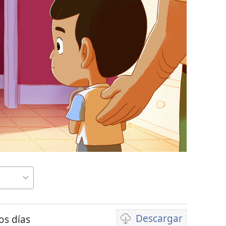
r
Descargar
os días
Opciones