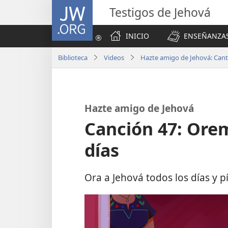
JW.ORG
Testigos de Jehová
INICIO
ENSEÑANZAS
Biblioteca
Videos
Hazte amigo de Jehová: Can
Hazte amigo de Jehová
Canción 47: Orem
días
Ora a Jehová todos los días y p