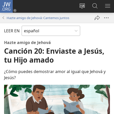
JW.ORG
Iniciar
sesión
Cambiar
Búsqueda
MO
(abre
idioma
en
ME
Hazte amigo de Jehová: Cantemos juntos
una
del sitio
jw.org
nueva
LEER EN
ventana)
Hazte amigo de Jehová
Canción 20: Enviaste a Jesús,
tu Hijo amado
¿Cómo puedes demostrar amor al igual que Jehová y
Jesús?