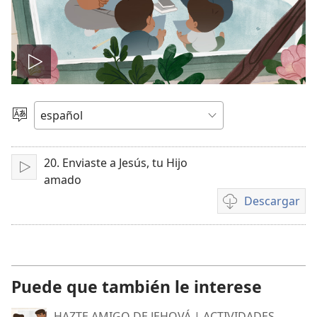
Reproducir
video
Elegir
idioma
20. Enviaste a Jesús, tu Hijo
Reproducir
amado
Descargar
Opciones
de
descarga
de
video
Puede que también le interese
HAZTE AMIGO DE JEHOVÁ | ACTIVIDADES