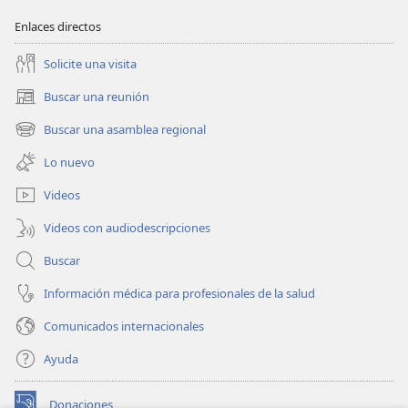
Enlaces directos
Solicite una visita
Buscar una reunión
(abre
una
Buscar una asamblea regional
(abre
nueva
una
ventana)
Lo nuevo
nueva
ventana)
Videos
Videos con audiodescripciones
Buscar
Información médica para profesionales de la salud
Comunicados internacionales
Ayuda
Donaciones